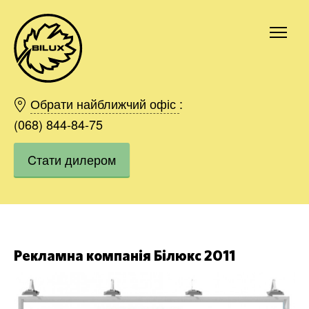
Київ
Харків
Обрати найближчий офіс
:
Одесса
(068) 844-84-75
Дніпро
Cтати дилером
Івано-Франківськ
Львів
Область
Хмельницький
Вінниця
Замовити
Рекламна компанія Білюкс 2011