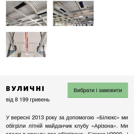
ВУЛИЧНІ
Вибрати і замовити
від 8 199 гривень
У вересні 2013 року за допомогою «Білюкс» ми
обігріли літній майданчик клубу «Арізона». Ми
здали в оренду два обігрівача «Білюкс У2000» і