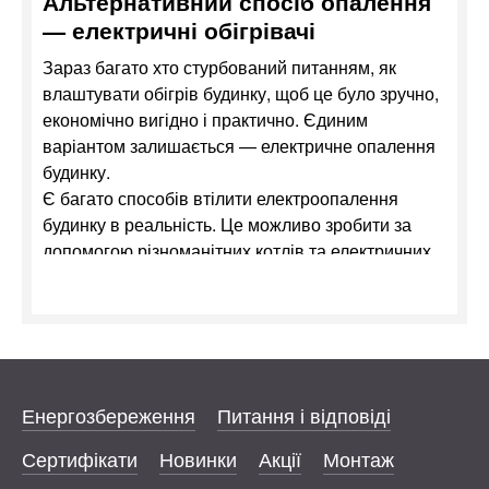
Альтернативний спосіб опалення
— електричні обігрівачі
Зараз багато хто стурбований питанням, як
влаштувати обігрів будинку, щоб це було зручно,
економічно вигідно і практично. Єдиним
варіантом залишається — електричне опалення
будинку.
Є багато способів втілити електроопалення
будинку в реальність. Це можливо зробити за
допомогою різноманітних котлів та електричних
обігрівачів. Але не всі електричні системи
опалення будуть економічними і комфортними у
використанні. Електроопалення за допомогою
котлів принесе більше клопоту, витрат і розладів,
ніж користі. Тільки електричні обігрівачі для дому,
які створені за сучасними технологіями, можуть
Енергозбереження
Питання і відповіді
гарантувати неперевершений результат. До
Сертифікати
Новинки
Акції
Монтаж
таких відносять інфрачервоні електричні
обігрівачі.