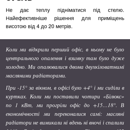
Не дає теплу підніматися під стелю.
Найефективніше рішення для приміщень
висотою від 4 до 20 метрів.
Коли ми відкрили перший офіс, в ньому не було
центрального опалення і взимку там було дуже
холодно. Ми опалювалися двома двухкіловатнимі
масляними радіаторами.
При -15° за вікном, в офісі було +4° і ми сиділи в
куртках. Коли ми поставили чотири «Білюкс»
по 1 кВт, ми прогріли офіс до +15…18°. В
економічності ми переконалися самі: масляні
радіатори не вимикали ні вдень ні вночі і спалили