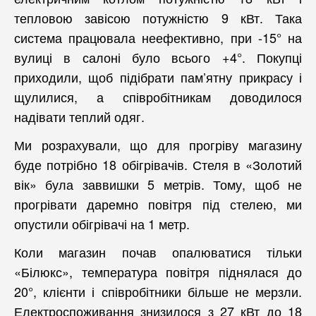
тепловою завісою потужністю 9 кВт. Така
система працювала неефективно, при -15° на
вулиці в салоні було всього +4°. Покупці
приходили, щоб підібрати пам’ятну прикрасу і
щулилися, а співробітникам доводилося
надівати теплий одяг.
Ми розрахували, що для прогріву магазину
буде потрібно 18 обігрівачів. Стеля в «Золотий
вік» була заввишки 5 метрів. Тому, щоб не
прогрівати даремно повітря під стелею, ми
опустили обігрівачі на 1 метр.
Коли магазин почав опалюватися тільки
«Білюкс», температура повітря піднялася до
20°, клієнти і співробітники більше не мерзли.
Електроспоживання знизилося з 27 кВт до 18