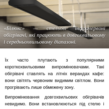
«Білюкс» — стельові інфрачервоні
обігрівачі, які працюють в довгохвильовому
і середньохвильовому діапазоні.
Їх часто плутають з популярними
короткохвильовими випромінювачами. Такі
обігрівачі ставлять на літніх верандах кафе:
вони світять червоним видимим світлом. Вони
прогрівають лише обмежену зону.
Випромінювання довгохвильових обігрівачів
невидимо. Вони встановлюються під стелю і