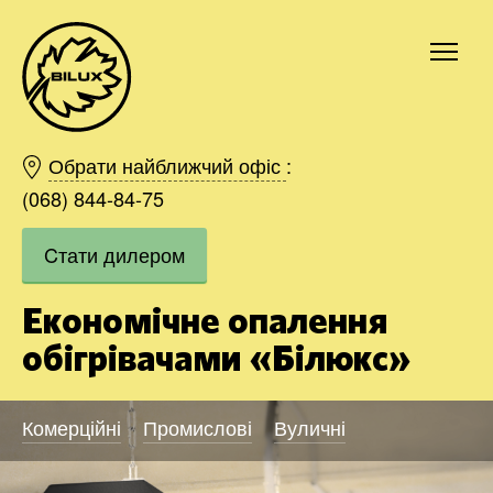
Київ
Харків
Обрати найближчий офіс
:
Одесса
(068) 844-84-75
Дніпро
Cтати дилером
Івано-Франківськ
Львів
Економічне опалення
Область
Хмельницький
обігрівачами «Білюкс»
Вінниця
Замовити
Комерційні
Промислові
Вуличні