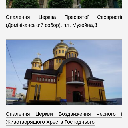
Опалення Церква Пресвятої Євхаристії
(Домініканський собор), пл. Музейна,3
Опалення Церкви Воздвиження Чесного і
Животворящого Хреста Господнього