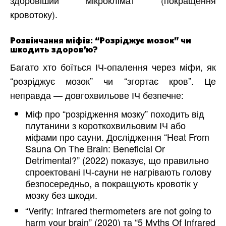
здоровіший мікроклімат (покращення
кровотоку).
Розвінчання міфів: “Розріджує мозок” чи
шкодить здоров’ю?
Багато хто боїться ІЧ-опалення через міфи, як
“розріджує мозок” чи “згортає кров”. Це
неправда — довгохвильове ІЧ безпечне:
Міф про “розрідження мозку” походить від
плутанини з короткохвильовим ІЧ або
міфами про сауни. Дослідження “Heat From
Sauna On The Brain: Beneficial Or
Detrimental?” (2022) показує, що правильно
спроектовані ІЧ-сауни не нагрівають голову
безпосередньо, а покращують кровотік у
мозку без шкоди.
“Verify: Infrared thermometers are not going to
harm your brain” (2020) та “5 Myths Of Infrared