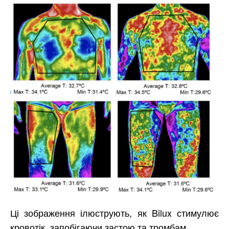
Ці зображення ілюструють, як Bilux стимулює
кровотік, запобігаючи застою та тромбам.