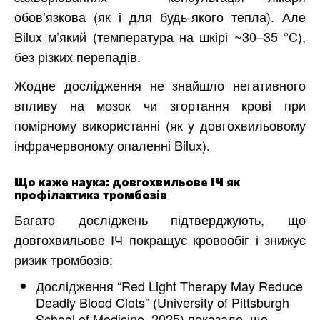
обов’язкова (як і для будь-якого тепла). Але
Bilux м’який (температура на шкірі ~30–35 °C),
без різких перепадів.
Жодне дослідження не знайшло негативного
впливу на мозок чи згортання крові при
помірному використанні (як у довгохвильовому
інфрачервоному опаленні Bilux).
Що каже наука: довгохвильове ІЧ як
профілактика тромбозів
Багато досліджень підтверджують, що
довгохвильове ІЧ покращує кровообіг і знижує
ризик тромбозів:
Дослідження “Red Light Therapy May Reduce
Deadly Blood Clots” (University of Pittsburgh
School of Medicine, 2025) показало, що