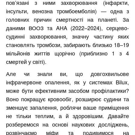
пов’язані з ними захворювання (інфаркти,
інсульти, венозна тромбоемболія) — одна з
головних причин смертності на планеті. За
даними ВООЗ та AHA (2022–2024), серцево-
судинні захворювання, значну частину яких
становлять тромбози, забирають близько 18–19
мільйонів життів щорічно (приблизно 1 з 4
смертей у світі).
Але чи знали ви, що довгохвильове
інфрачервоне опалення, як у системах Bilux,
може бути ефективним засобом профілактики?
Воно покращує кровообіг, розширює судини та
зменшує запалення, роблячи ваше приміщення
не тільки теплим, а й здоровішим. Давайте
розберемося на основі наукових досліджень,
розвінчаємо міфи та подивимося на