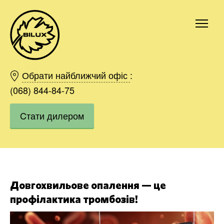
Київ
Харків
Обрати найближчий офіс
:
Одесса
(068) 844-84-75
Дніпро
Cтати дилером
Івано-Франківськ
Львів
Область
Хмельницький
Вінниця
Замовити
Довгохвильове опалення — це
профілактика тромбозів!