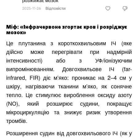
Міф: «Інфрачервоне згортає кров і розріджує
мозок»
Це плутанина з короткохвильовим ІЧ (яке
дійсно може перегрівати при надмірній
інтенсивності) або з УФ/іонізуючим
випромінюванням. Довгохвильове ІЧ (far-
infrared, FIR) діє м’яко: проникає на 2–4 см у
шкіру, нагріваючи тканини м’яко, як сонячне
тепло. Це стимулює вироблення оксиду азоту
(NO), який розширює судини, покращує
мікроциркуляцію та знижує ризик утворення
тромбів.
Розширення судин від довгохвильового ІЧ (як у