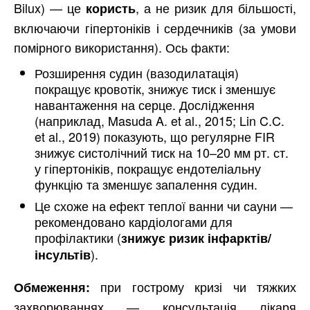
Bilux) — це
, а не ризик для більшості,
користь
включаючи гіпертоніків і сердечників (за умови
помірного використання). Ось факти:
Розширення судин (вазодилатація)
покращує кровотік, знижує тиск і зменшує
навантаження на серце. Дослідження
(наприклад, Masuda A. et al., 2015; Lin C.C.
et al., 2019) показують, що регулярне FIR
знижує систолічний тиск на 10–20 мм рт. ст.
у гіпертоніків, покращує ендотеліальну
функцію та зменшує запалення судин.
Це схоже на ефект теплої ванни чи сауни —
рекомендовано кардіологами для
профілактики (
знижує ризик інфарктів/
).
інсультів
при гострому кризі чи тяжких
Обмеження:
захворюваннях — консультація лікаря