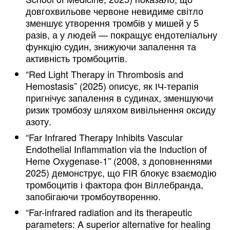
довгохвильове червоне невидиме світло
зменшує утворення тромбів у мишей у 5
разів, а у людей — покращує ендотеліальну
функцію судин, знижуючи запалення та
активність тромбоцитів.
“Red Light Therapy in Thrombosis and
Hemostasis” (2025) описує, як ІЧ-терапія
пригнічує запалення в судинах, зменшуючи
ризик тромбозу шляхом вивільнення оксиду
азоту.
“Far Infrared Therapy Inhibits Vascular
Endothelial Inflammation via the Induction of
Heme Oxygenase-1” (2008, з доповненнями
2025) демонструє, що FIR блокує взаємодію
тромбоцитів і фактора фон Віллебранда,
запобігаючи тромбоутворенню.
“Far-infrared radiation and its therapeutic
parameters: A superior alternative for healing