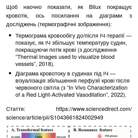
Щоб наочно показати, як Bilux покращує
кровотік, ось посилання на діаграми з
досліджень (термографічні зображення):
Термограма кровообігу до/після ІЧ-терапії —
показує, як ІЧ збільшує температуру судин,
покращуючи потік крові (з дослідження
“Thermal images used to visualize blood
vessels”, 2018).
Діаграма кровотоку в судинах під ІЧ —
візуалізація збільшення перфузії крові після
червоного світла (з “In Vivo Characterization
of a Red Light-Activated Vasodilation”, 2022).
Стаття: https://www.sciencedirect.com/
science/article/pii/S1043661824002949