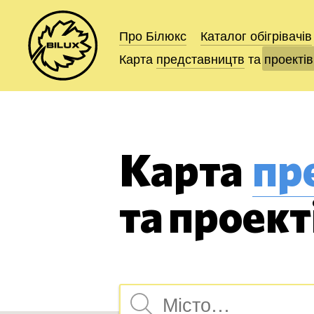
Про Білюкс
Про Білюкс
Каталог
Каталог
обігрівачів
обігрівачів
Карта
Карта
представництв
представництв
та
та
проектів
проектів
Карта
пр
та проек