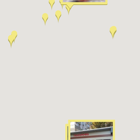
Харків
Одесса
Івано-Франківськ
Львів
Замо
ницький
Вінниця
асть