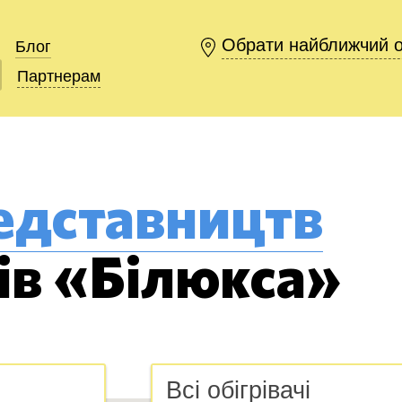
Обрати найближчий 
Обрати найближчий 
Блог
Блог
Партнерам
Партнерам
едставництв
тів «Білюкса»
Всі обігрівачі