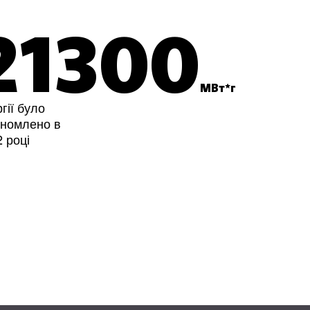
21300
МВт*г
гії було
ономлено в
 році