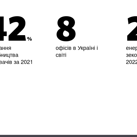
42
8
%
ання
офісів в Україні і
енер
бництва
світі
зек
івачів за 2021
2022