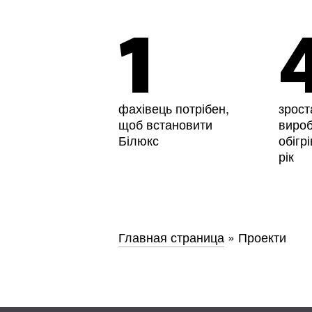
1
фахівець потрібен,
зрост
щоб встановити
виро
Білюкс
обігр
рік
Главная страница
»
Проекти