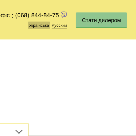
офіс
офіс
:
(068) 844-84-75
(068) 844-84-75
Cтати дилером
Українська
Українська
Русский
Русский