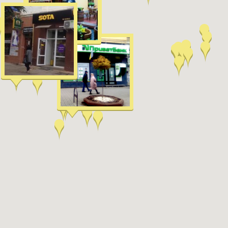
Київ
Дніпро
Хмель
Обл