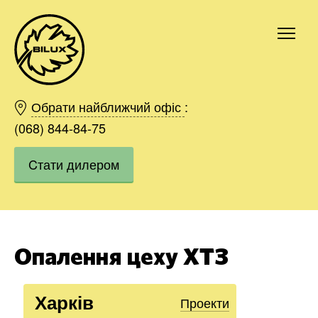
Київ
Харків
Обрати найближчий офіс
:
Одесса
(068) 844-84-75
Дніпро
Cтати дилером
Івано-Франківськ
Львів
Область
Хмельницький
Вінниця
Опалення цеху ХТЗ
Замовити
Харків
Проекти