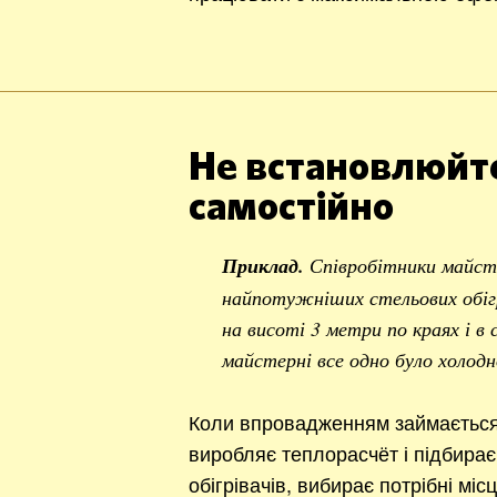
Не встановлюйте
самостійно
Приклад.
Співробітники майст
найпотужніших стельових обігр
на висоті 3 метри по краях і в
майстерні все одно було холодн
Коли впровадженням займається 
виробляє теплорасчёт і підбирає 
обігрівачів, вибирає потрібні міс