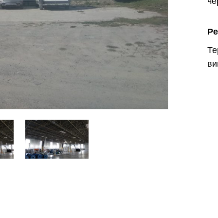
че
Ре
Те
ви
Харків
Одесса
Івано-Франківськ
Львів
Замо
ницький
Вінниця
асть