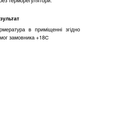
рез терморегулятори.
зультат
рмература в приміщенні згідно
мог замовника +18С
Безкоштовно.
вити