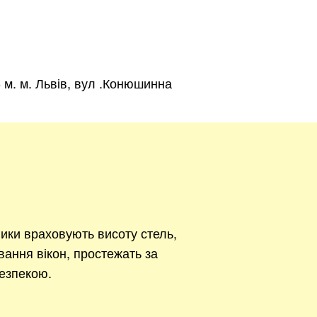
м. м. Львів, вул .Конюшинна
ики враховують висоту стель,
вання вікон, простежать за
езпекою.