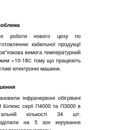
роблема
ля роботи нового цеху по
готовленню кабельної продукції
ов"язкова вимога температурний
жим +10-18С тому що працюють
тливі електронні машини.
шення
ановили інфрачервоні обігрівачі
 Білюкс серії П4000 та П3000 в
агальній кількості 34 шт.
зділили на 5 зон керування