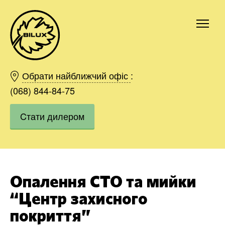
Київ
Харків
Обрати найближчий офіс
:
Одесса
(068) 844-84-75
Дніпро
Cтати дилером
Івано-Франківськ
Львів
Область
Хмельницький
Вінниця
Опалення СТО та мийки
Замовити
“Центр захисного
покриття”