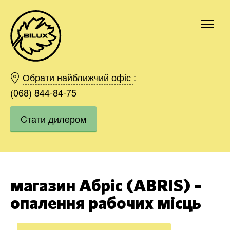
Київ
Харків
Обрати найближчий офіс
:
Одесса
(068) 844-84-75
Дніпро
Cтати дилером
Івано-Франківськ
Львів
Область
Хмельницький
Вінниця
магазин Абріс (ABRIS) –
Замовити
опалення рабочих місць