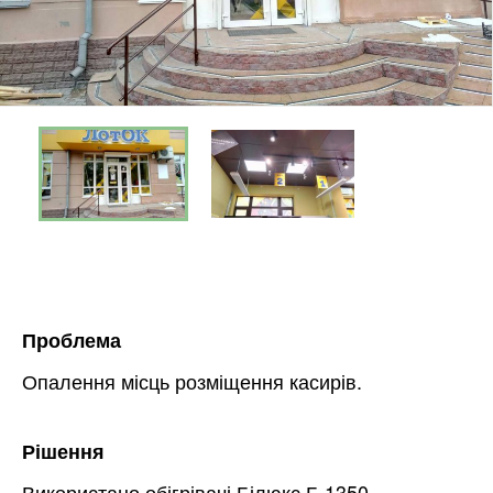
Проблема
Опалення місць розміщення касирів.
Рішення
Використано обігрівачі Білюкс Б 1350.