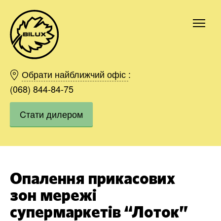
Київ
Харків
Обрати найближчий офіс
:
Одесса
(068) 844-84-75
Дніпро
Cтати дилером
Івано-Франківськ
Львів
Область
Хмельницький
Вінниця
Опалення прикасових
Замовити
зон мережі
супермаркетів “Лоток”