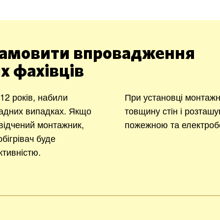
амовити впровадження
х фахівців
2 років, набили
При установці монтажн
ладних випадках. Якщо
товщину стін і розташу
відчений монтажник,
пожежною та електроб
бігрівач буде
тивністю.