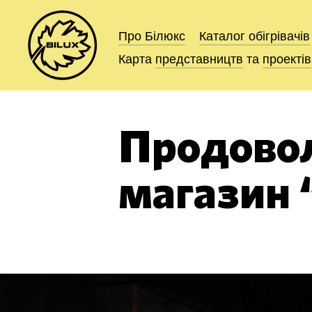
Про Білюкс
Про Білюкс
Каталог
Каталог
обігрівачів
обігрівачів
Карта
Карта
представництв
представництв
та
та
проектів
проектів
Продово
магазин 