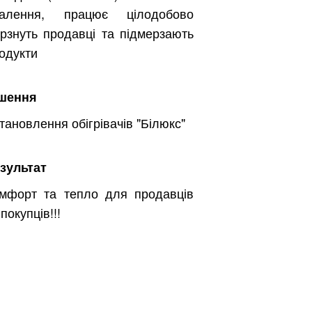
палення, працює цілодобово
рзнуть продавці та підмерзають
одукти
шення
тановлення обігрівачів "Білюкс"
зультат
мфорт та тепло для продавців
 покупців!!!