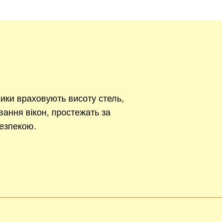
ики враховують висоту стель,
вання вікон, простежать за
езпекою.