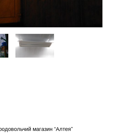
Харків
Одесса
Івано-Франківськ
Львів
Замо
ницький
Вінниця
асть
родовольчий магазин “Алтея”