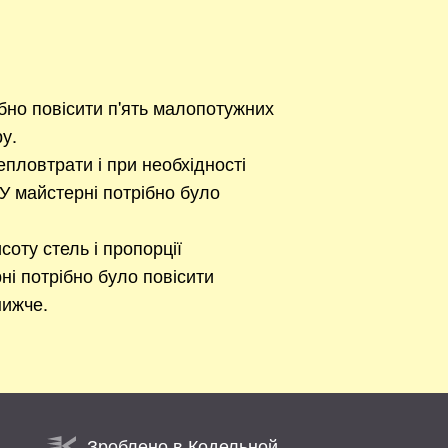
ібно повісити п'ять малопотужних
ру.
епловтрати і при необхідності
У майстерні потрібно було
соту стель і пропорції
ні потрібно було повісити
нижче.
Зроблено в Кодельной