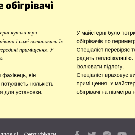
 обігрівачі
У майстерні було потр
ерні купили три
обігрівачів по перимет
івача і самі встановили їх
Спеціаліст перевіряє т
 середині приміщення. У
радить теплоізоляцію. 
о.
ізолювати підлогу.
Спеціаліст враховує ви
фахівець, він
приміщення. У майстер
потужність і кількість
обігрівачі на півметра 
ця для установки.
ідповіді
Сертифікати