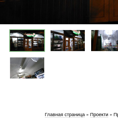
Київ
Дніпро
Хмель
Обл
Главная страница
»
Проекти
»
П