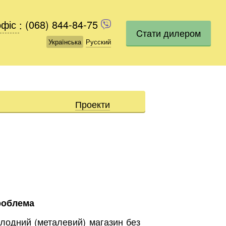
офіс
офіс
:
(068) 844-84-75
(068) 844-84-75
Cтати дилером
Українська
Українська
Русский
Русский
Проекти
роблема
лодний (металевий) магазин без