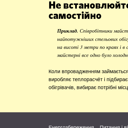
Не встановлюйте
самостійно
Приклад.
Співробітники майст
найпотужніших стельових обігр
на висоті 3 метри по краях і в
майстерні все одно було холодн
Коли впровадженням займається 
виробляє теплорасчёт і підбирає 
обігрівачів, вибирає потрібні міс
Енергозбереження
Питання і в