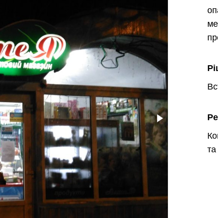
о
ме
пр
Рі
Вс
Ре
Ко
та