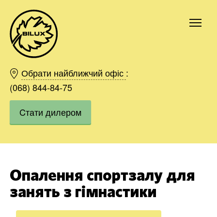
Київ
Харків
Обрати найближчий офіс
:
Одесса
(068) 844-84-75
Дніпро
Cтати дилером
Івано-Франківськ
Львів
Область
Хмельницький
Вінниця
Опалення спортзалу для
Замовити
занять з гімнастики