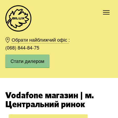
Київ
Харків
Обрати найближчий офіс
:
Одесса
(068) 844-84-75
Дніпро
Cтати дилером
Івано-Франківськ
Львів
Область
Хмельницький
Вінниця
Vodafone магазин | м.
Замовити
Центральний ринок