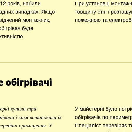
2 років, набили
При установці монтажн
ладних випадках. Якщо
товщину стін і розташу
відчений монтажник,
пожежною та електроб
бігрівач буде
тивністю.
 обігрівачі
У майстерні було потр
ерні купили три
обігрівачів по перимет
івача і самі встановили їх
Спеціаліст перевіряє т
 середині приміщення. У