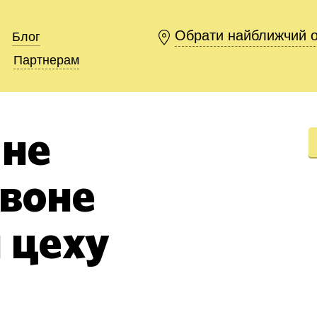
Обрати найближчий 
Обрати найближчий 
Блог
Блог
Партнерам
Партнерам
чне
воне
 цеху