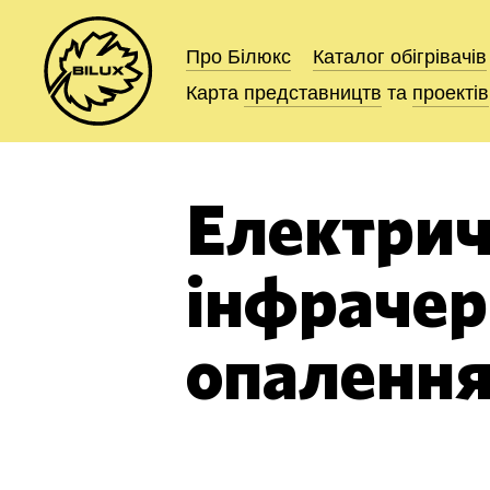
Про Білюкс
Про Білюкс
Каталог
Каталог
обігрівачів
обігрівачів
Карта
Карта
представництв
представництв
та
та
проектів
проектів
Електри
інфрачер
опалення