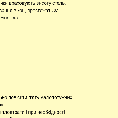
ики враховують висоту стель,
вання вікон, простежать за
езпекою.
ібно повісити п'ять малопотужних
ру.
епловтрати і при необхідності