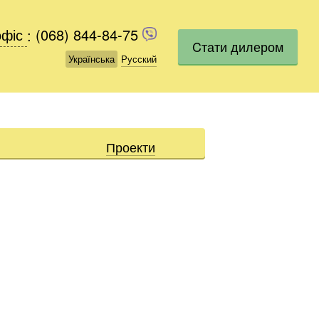
офіс
офіс
:
(068) 844-84-75
(068) 844-84-75
Cтати дилером
Українська
Українська
Русский
Русский
Проекти