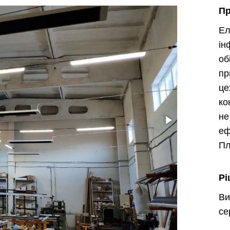
П
Е
ін
об
пр
ц
ко
н
еф
Пл
Рі
Ви
се