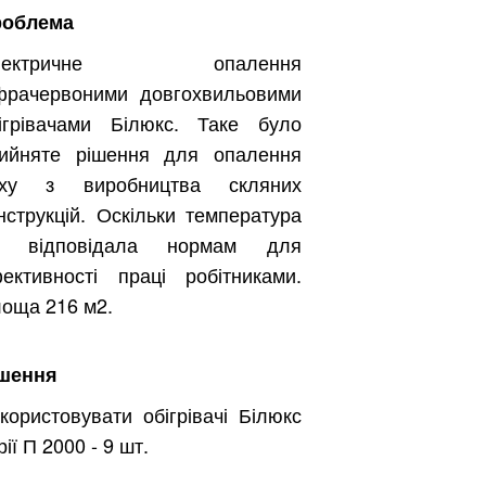
роблема
лектричне опалення
фрачервоними довгохвильовими
ігрівачами Білюкс. Таке було
ийняте рішення для опалення
еху з виробництва скляних
нструкцій. Оскільки температура
е відповідала нормам для
ективності праці робітниками.
оща 216 м2.
шення
користовувати обігрівачі Білюкс
рії П 2000 - 9 шт.