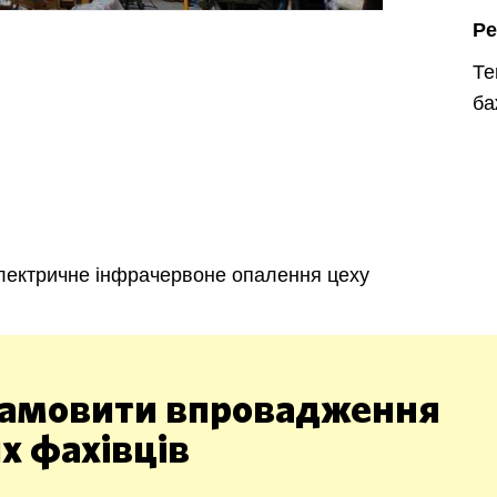
Ре
Т
ба
Харків
Одесса
Івано-Франківськ
Львів
Замо
ницький
Вінниця
лектричне інфрачервоне опалення цеху
асть
амовити впровадження
х фахівців