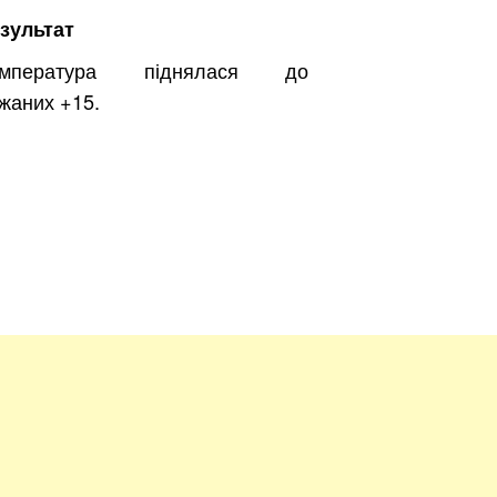
зультат
емпература піднялася до
Безкоштовно.
жаних +15.
вити