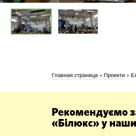
Київ
Дніпро
Хмель
Главная страница
»
Проекти
»
Е
Обл
Рекомендуємо з
«Білюкс» у наши