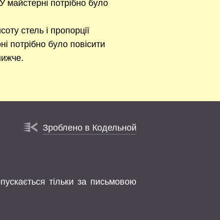
У майстерні потрібно було
соту стель і пропорції
ні потрібно було повісити
нижче.
Зроблено в Кодельной
опускається тільки за письмовою