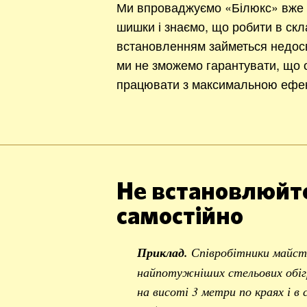
Ми впроваджуємо «Білюкс» вже 1
шишки і знаємо, що робити в ск
встановленням займеться недос
ми не зможемо гарантувати, що о
працювати з максимальною ефек
Не встановлюйте
самостійно
Приклад.
Співробітники майст
найпотужніших стельових обігр
на висоті 3 метри по краях і в