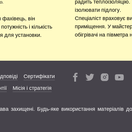
радить теплоізоляцію. 
о.
ізолювати підлогу.
Спеціаліст враховує ви
фахівець, він
приміщення. У майстер
потужність і кількість
обігрівачі на півметра 
ця для установки.
ідповіді
Сертифікати
тії
Місія і стратегія
права захищені. Будь-яке використання матеріалів д