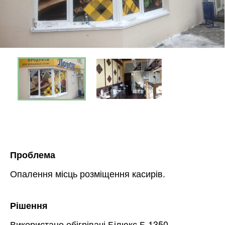
Проблема
Опалення місць розміщення касирів.
Рішення
Використано обігрівачі Білюкс Б 1350.