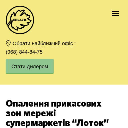
Київ
Харків
Обрати найближчий офіс
:
Одесса
(068) 844-84-75
Дніпро
Cтати дилером
Івано-Франківськ
Львів
Область
Хмельницький
Вінниця
Опалення прикасових
Замовити
зон мережі
супермаркетів “Лоток”