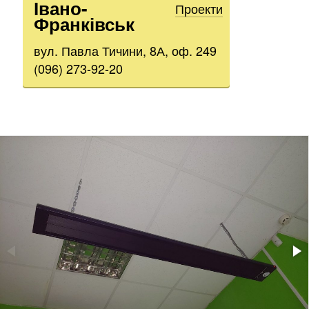
Івано-
Проекти
Франківськ
вул. Павла Тичини, 8А, оф. 249
(096) 273-92-20