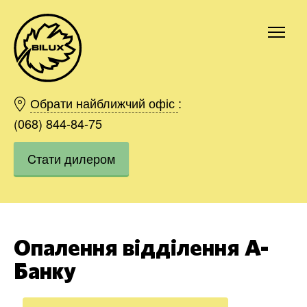
Київ
Харків
Обрати найближчий офіс
:
Одесса
(068) 844-84-75
Дніпро
Cтати дилером
Івано-Франківськ
Львів
Область
Хмельницький
Вінниця
Опалення відділення А-
Замовити
Банку