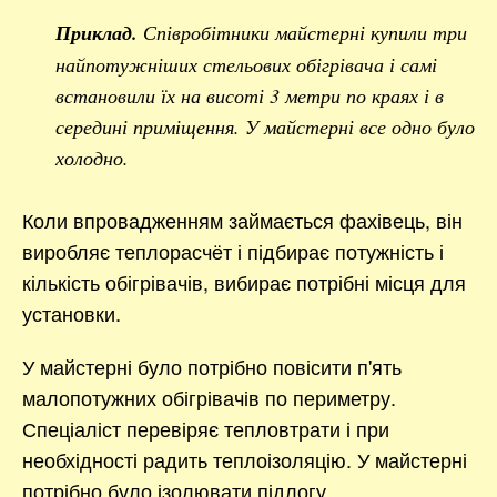
Приклад.
Співробітники майстерні купили три
найпотужніших стельових обігрівача і самі
встановили їх на висоті 3 метри по краях і в
середині приміщення. У майстерні все одно було
холодно.
Коли впровадженням займається фахівець, він
виробляє теплорасчёт і підбирає потужність і
кількість обігрівачів, вибирає потрібні місця для
установки.
У майстерні було потрібно повісити п'ять
малопотужних обігрівачів по периметру.
Спеціаліст перевіряє тепловтрати і при
необхідності радить теплоізоляцію. У майстерні
потрібно було ізолювати підлогу.