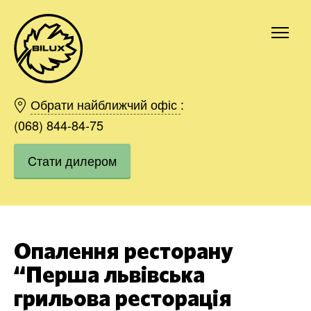
Київ
Харків
Обрати найближчий офіс
:
Одесса
(068) 844-84-75
Дніпро
Cтати дилером
Івано-Франківськ
Львів
Область
Хмельницький
Вінниця
Опалення ресторану
Замовити
“Перша львівська
грильова ресторація