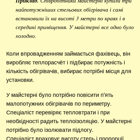
Приклад.
Співробітники майстерні купили три
найпотужніших стельових обігрівача і самі
встановили їх на висоті 3 метри по краях і в
середині приміщення. У майстерні все одно було
холодно.
Коли впровадженням займається фахівець, він
виробляє теплорасчёт і підбирає потужність і
кількість обігрівачів, вибирає потрібні місця для
установки.
У майстерні було потрібно повісити п'ять
малопотужних обігрівачів по периметру.
Спеціаліст перевіряє тепловтрати і при
необхідності радить теплоізоляцію. У майстерні
потрібно було ізолювати підлогу.
Спеціаліст враховує висоту стель і пропорції