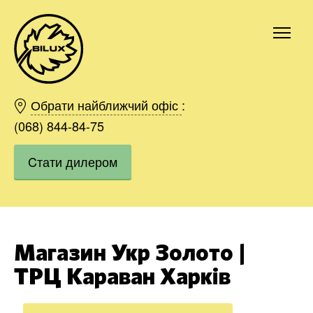
Київ
Харків
Обрати найближчий офіс
:
Одесса
(068) 844-84-75
Дніпро
Cтати дилером
Івано-Франківськ
Львів
Область
Хмельницький
Вінниця
Магазин Укр Золото |
Замовити
ТРЦ Караван Харків