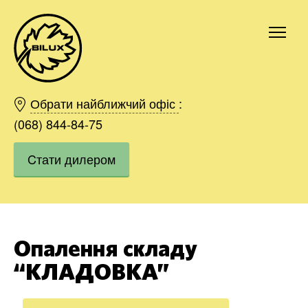
Київ
Харків
Обрати найближчий офіс
:
Одесса
(068) 844-84-75
Дніпро
Cтати дилером
Івано-Франківськ
Львів
Область
Хмельницький
Вінниця
Опалення складу
Замовити
“КЛАДОВКА”