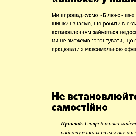
Ми впроваджуємо «Білюкс» вже 1
шишки і знаємо, що робити в ск
встановленням займеться недос
ми не зможемо гарантувати, що о
працювати з максимальною ефек
Не встановлюйте
самостійно
Приклад.
Співробітники майст
найпотужніших стельових обігр