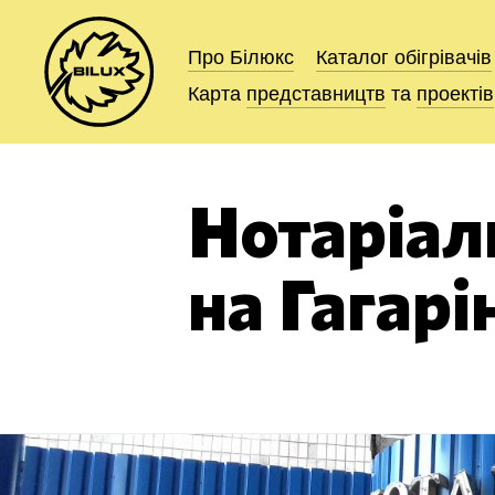
Про Білюкс
Про Білюкс
Каталог
Каталог
обігрівачів
обігрівачів
Карта
Карта
представництв
представництв
та
та
проектів
проектів
Нотаріал
на Гагарі