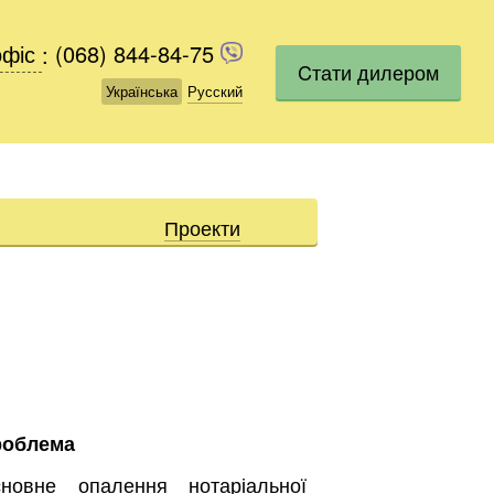
офіс
офіс
:
(068) 844-84-75
(068) 844-84-75
Cтати дилером
Українська
Українська
Русский
Русский
Проекти
роблема
новне опалення нотаріальної