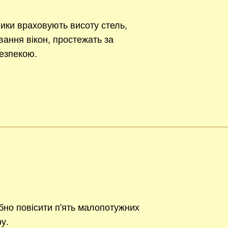
ики враховують висоту стель,
вання вікон, простежать за
езпекою.
ібно повісити п'ять малопотужних
ру.