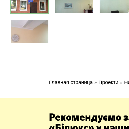
Київ
Дніпро
Хмель
Главная страница
»
Проекти
»
Н
Обл
Рекомендуємо з
«Білюкс» у наши