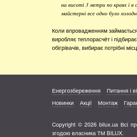
на висоті 3 метри по краях і в
майстерні все одно було холодн
Коли впровадженням займається 
виробляє теплорасчёт і підбирає 
обігрівачів, вибирає потрібні міс
Енергозбереження
Питання і в
Новинки
Акції
Монтаж
Гаран
Copyright © 2026 bilux.ua Всі 
згодою власника ТМ BILUX.