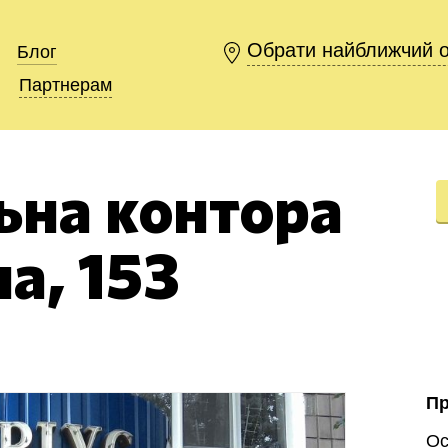
Обрати найближчий 
Обрати найближчий 
Блог
Блог
Партнерам
Партнерам
ьна контора
на, 153
П
Ос