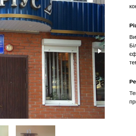
ко
Рі
Ви
Бі
є
те
Ре
Т
пр