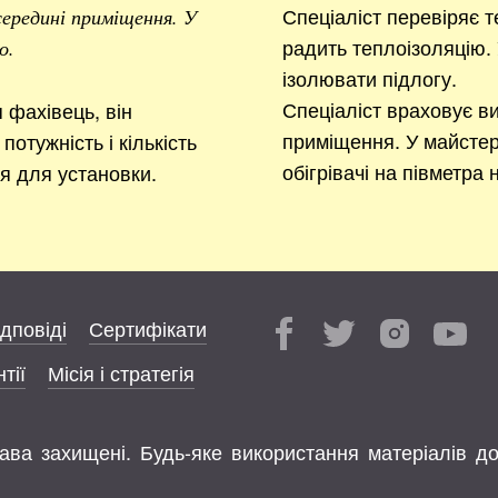
Спеціаліст перевіряє т
 середині приміщення. У
радить теплоізоляцію. 
о.
ізолювати підлогу.
Спеціаліст враховує ви
фахівець, він
приміщення. У майстер
потужність і кількість
обігрівачі на півметра 
ця для установки.
ідповіді
Сертифікати
тії
Місія і стратегія
права захищені. Будь-яке використання матеріалів д