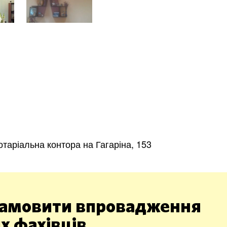
Харків
Одесса
Івано-Франківськ
Львів
Замо
ницький
Вінниця
отаріальна контора на Гагаріна, 153
асть
амовити впровадження
х фахівців