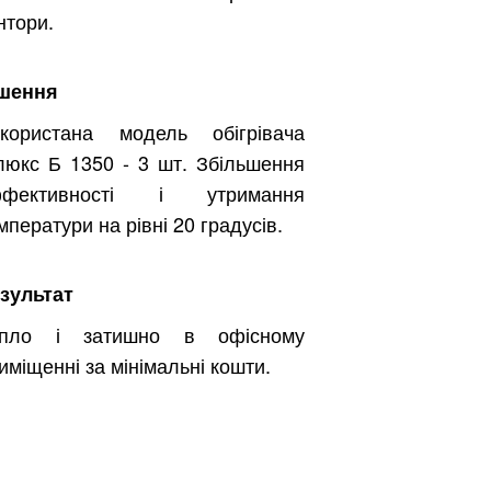
нтори.
шення
користана модель обігрівача
люкс Б 1350 - 3 шт. Збільшення
ффективності і утримання
мператури на рівні 20 градусів.
зультат
епло і затишно в офісному
иміщенні за мінімальні кошти.