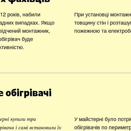
2 років, набили
При установці монтажн
ладних випадках. Якщо
товщину стін і розташу
відчений монтажник,
пожежною та електроб
бігрівач буде
тивністю.
 обігрівачі
У майстерні було потр
ерні купили три
обігрівачів по перимет
івача і самі встановили їх