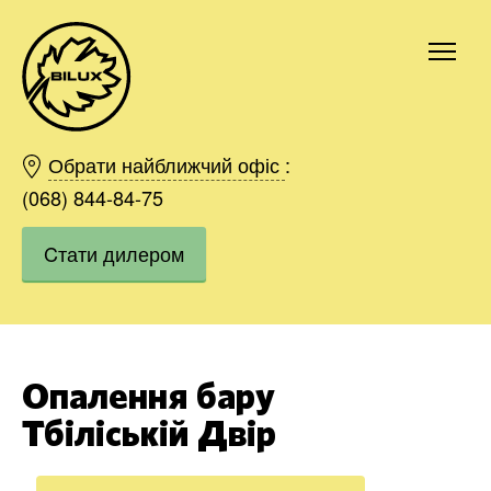
Київ
Харків
Обрати найближчий офіс
:
Одесса
(068) 844-84-75
Дніпро
Cтати дилером
Івано-Франківськ
Львів
Область
Хмельницький
Вінниця
Опалення бару
Замовити
Тбіліській Двір