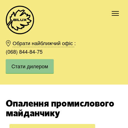
Київ
Харків
Обрати найближчий офіс
:
Одесса
(068) 844-84-75
Дніпро
Cтати дилером
Івано-Франківськ
Львів
Область
Хмельницький
Вінниця
Опалення промислового
Замовити
майданчику