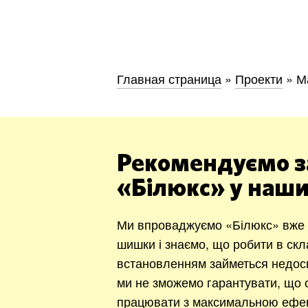
Київ
Дніпро
Главная страница
»
Проекти
»
М
Хмель
Обл
Рекомендуємо з
«Білюкс» у наши
Ми впроваджуємо «Білюкс» вже 1
шишки і знаємо, що робити в ск
встановленням займеться недос
ми не зможемо гарантувати, що о
працювати з максимальною ефек