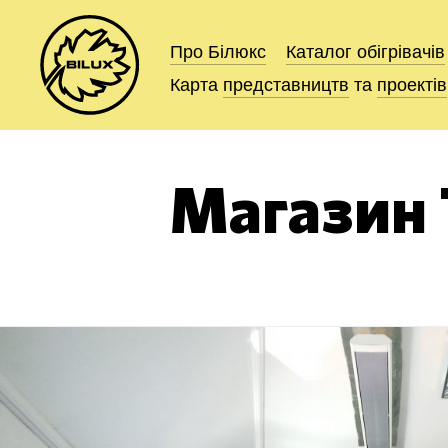
Про Білюкс
Про Білюкс
Каталог
Каталог
обігрівачів
обігрівачів
Карта
Карта
представництв
представництв
та
та
проектів
проектів
Магазин 