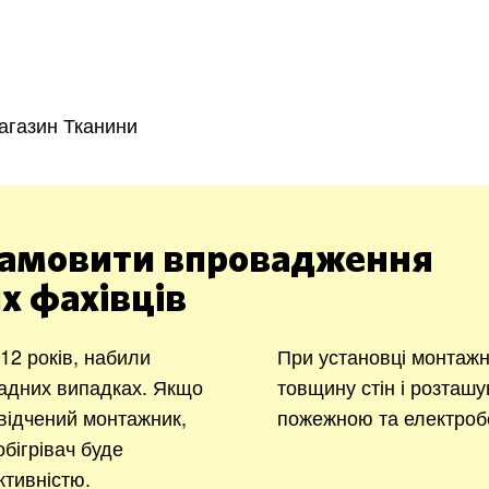
Харків
Одесса
Івано-Франківськ
Львів
Замо
агазин Тканини
ницький
Вінниця
асть
амовити впровадження
х фахівців
2 років, набили
При установці монтажн
ладних випадках. Якщо
товщину стін і розташу
відчений монтажник,
пожежною та електроб
бігрівач буде
тивністю.