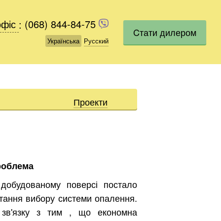
офіс
офіс
:
(068) 844-84-75
(068) 844-84-75
Cтати дилером
Українська
Українська
Русский
Русский
Проекти
роблема
добудованому поверсі постало
тання вибору системи опалення.
зв'язку з тим , що економна