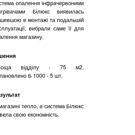
стема опалення інфрачервоними
ігрівачами Білюкс виявилась
шевшою в монтажі та подальшій
сплуатації, вибрали саме її для
алення магазину.
шення
лоща відділу - 75 м2.
тановлено Б 1000 - 5 шт.
зультат
магазині тепло, а система Білюкс
вела свою економність.