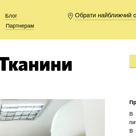
Обрати найближчий 
Обрати найближчий 
Блог
Блог
Партнерам
Партнерам
Тканини
П
В 
пи
В 