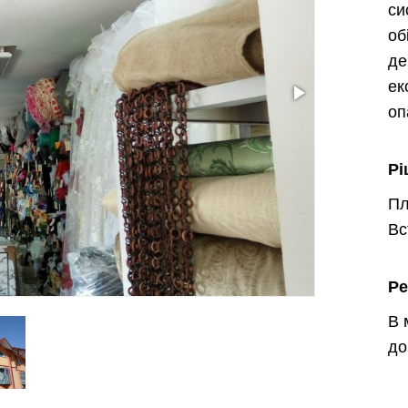
си
об
де
ек
оп
Рі
П
Вс
Ре
В 
до