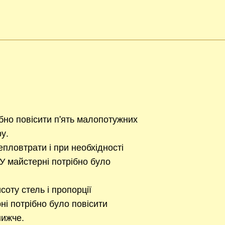
ібно повісити п'ять малопотужних
ру.
епловтрати і при необхідності
У майстерні потрібно було
соту стель і пропорції
ні потрібно було повісити
нижче.