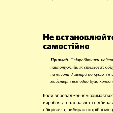
Не встановлюйте
самостійно
Приклад.
Співробітники майст
найпотужніших стельових обігр
на висоті 3 метри по краях і в
майстерні все одно було холодн
Коли впровадженням займається 
виробляє теплорасчёт і підбирає 
обігрівачів, вибирає потрібні міс