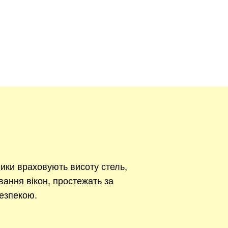
Безкоштовно.
вити
ики враховують висоту стель,
вання вікон, простежать за
езпекою.