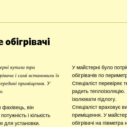
 обігрівачі
У майстерні було потр
ерні купили три
обігрівачів по перимет
івача і самі встановили їх
Спеціаліст перевіряє т
 середині приміщення. У
радить теплоізоляцію. 
о.
ізолювати підлогу.
Спеціаліст враховує ви
фахівець, він
приміщення. У майстер
потужність і кількість
обігрівачі на півметра 
ця для установки.