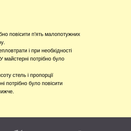
ібно повісити п'ять малопотужних
ру.
епловтрати і при необхідності
У майстерні потрібно було
соту стель і пропорції
ні потрібно було повісити
нижче.