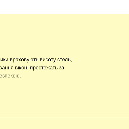
ики враховують висоту стель,
вання вікон, простежать за
езпекою.