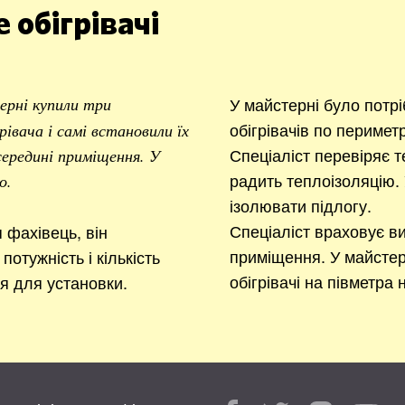
 обігрівачі
У майстерні було потр
ерні купили три
обігрівачів по перимет
івача і самі встановили їх
Спеціаліст перевіряє т
 середині приміщення. У
радить теплоізоляцію. 
о.
ізолювати підлогу.
Спеціаліст враховує ви
фахівець, він
приміщення. У майстер
потужність і кількість
обігрівачі на півметра 
ця для установки.