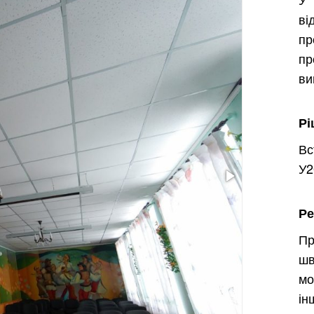
в
п
пр
ви
Рі
Вс
У2
Ре
Пр
шв
мо
ін