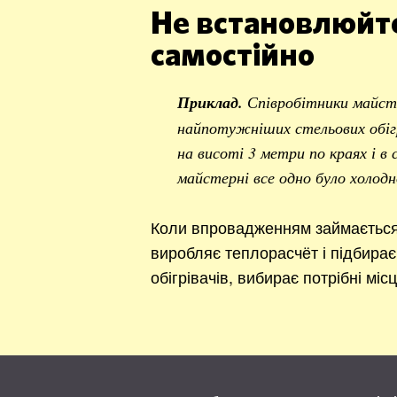
Не встановлюйте
самостійно
Приклад.
Співробітники майст
найпотужніших стельових обігр
на висоті 3 метри по краях і в
майстерні все одно було холодн
Коли впровадженням займається 
виробляє теплорасчёт і підбирає 
обігрівачів, вибирає потрібні міс