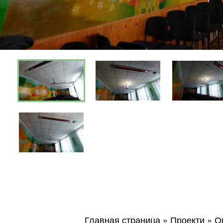
Київ
Дніпро
Хмель
Обл
Главная страница
»
Проекти
»
О