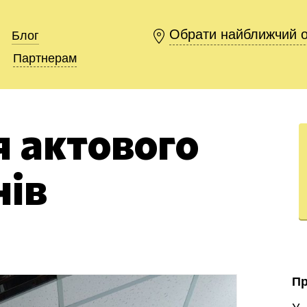
Обрати найближчий 
Обрати найближчий 
Блог
Блог
Партнерам
Партнерам
 актового
нів
П
У 