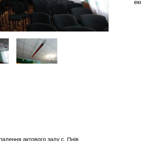
ек
Харків
Одесса
Івано-Франківськ
Львів
Замо
ницький
Вінниця
асть
палення актового залу с. Пнів