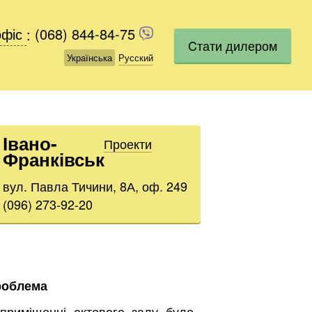
офіс
офіс
:
(068) 844-84-75
(068) 844-84-75
Cтати дилером
Українська
Українська
Русский
Русский
Івано-
Проекти
Франківськ
вул. Павла Тичини, 8А, оф. 249
(096) 273-92-20
роблема
приміщенні актового залу було