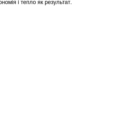
ономія і тепло як результат.
Безкоштовно.
вити