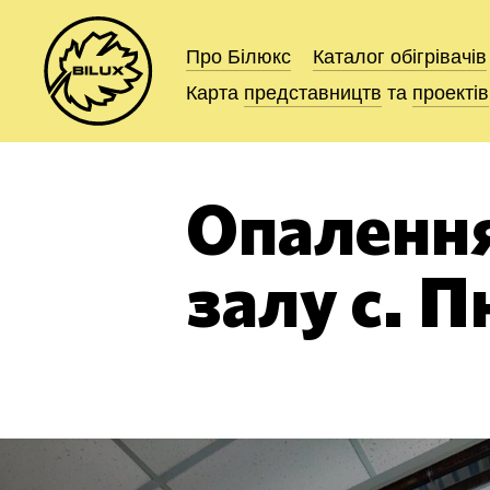
Про Білюкс
Про Білюкс
Каталог
Каталог
обігрівачів
обігрівачів
Карта
Карта
представництв
представництв
та
та
проектів
проектів
Опалення
залу с. П