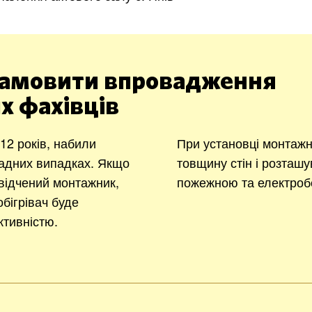
амовити впровадження
х фахівців
2 років, набили
При установці монтажн
ладних випадках. Якщо
товщину стін і розташу
відчений монтажник,
пожежною та електроб
бігрівач буде
тивністю.