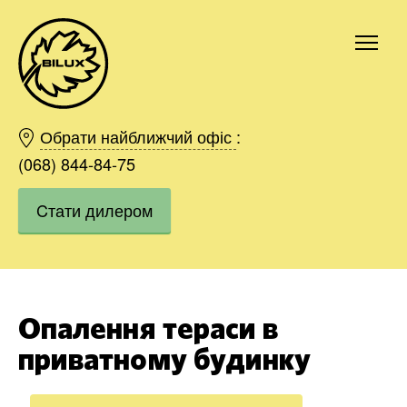
Київ
Харків
Обрати найближчий офіс
:
Одесса
(068) 844-84-75
Дніпро
Cтати дилером
Івано-Франківськ
Львів
Область
Хмельницький
Вінниця
Опалення тераси в
Замовити
приватному будинку