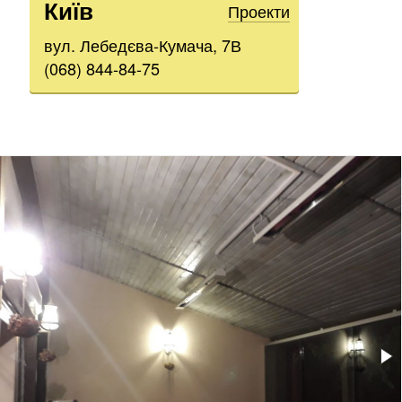
Київ
Проекти
вул. Лебедєва-Кумача, 7В
(068) 844-84-75