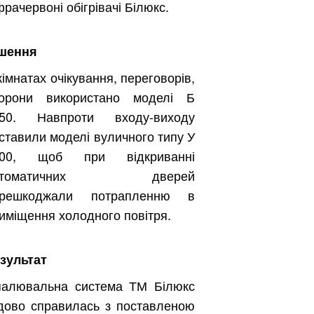
фрачервоні обігрівачі Білюкс.
шення
кімнатах очікування, переговорів,
орони використано моделі Б
350. Навпроти входу-виходу
ставили моделі вуличного типу У
000, щоб при відкриванні
втоматичних дверей
ерешкоджали потрапленню в
иміщення холодного повітря.
зультат
алювальна система ТМ Білюкс
дово справилась з поставленою