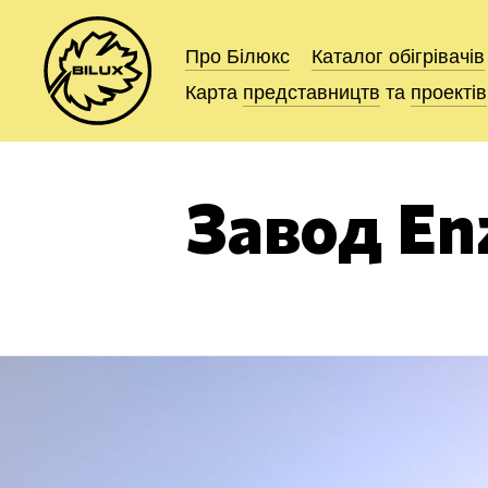
Про Білюкс
Про Білюкс
Каталог
Каталог
обігрівачів
обігрівачів
Карта
Карта
представництв
представництв
та
та
проектів
проектів
Завод E