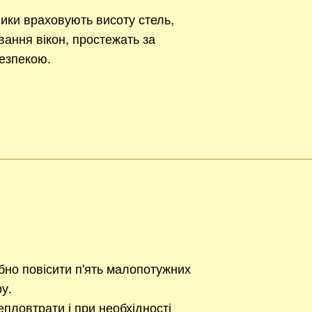
ики враховують висоту стель,
вання вікон, простежать за
езпекою.
ібно повісити п'ять малопотужних
ру.
епловтрати і при необхідності