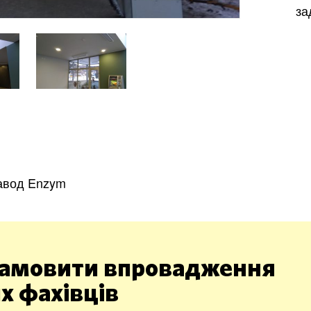
за
Харків
Одесса
Івано-Франківськ
Львів
Замо
ницький
Вінниця
авод Enzym
асть
амовити впровадження
х фахівців