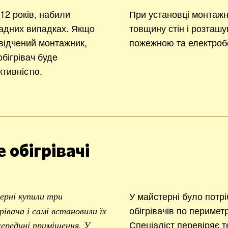
2 років, набили
При установці монтажн
ладних випадках. Якщо
товщину стін і розташу
відчений монтажник,
пожежною та електроб
бігрівач буде
тивністю.
 обігрівачі
У майстерні було потр
ерні купили три
обігрівачів по перимет
івача і самі встановили їх
Спеціаліст перевіряє т
 середині приміщення. У