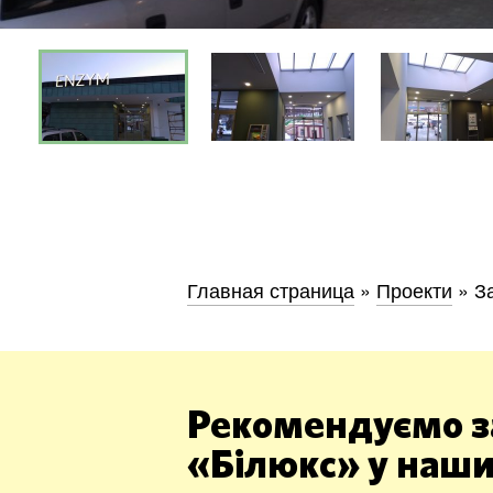
Київ
Дніпро
Хмель
Главная страница
»
Проекти
»
З
Обл
Рекомендуємо з
«Білюкс» у наши