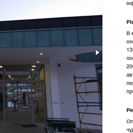
ін
Рі
В 
ох
1
по
2
а
п
пр
Ре
Оп
чу