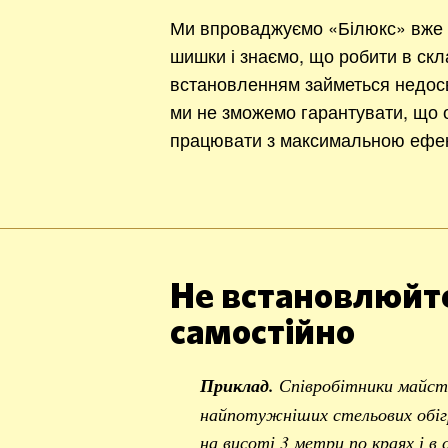
Ми впроваджуємо «Білюкс» вже 1
шишки і знаємо, що робити в ск
встановленням займеться недос
ми не зможемо гарантувати, що о
працювати з максимальною ефек
Не встановлюйте
самостійно
Приклад.
Співробітники майст
найпотужніших стельових обігр
на висоті 3 метри по краях і в