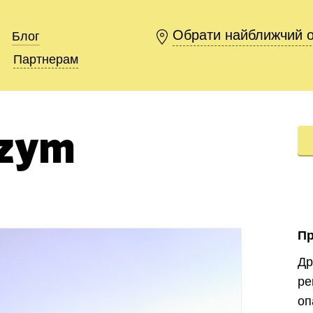
Обрати найближчий 
Обрати найближчий 
Блог
Блог
Партнерам
Партнерам
nzym
П
Др
р
о