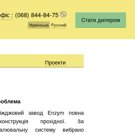
офіс
офіс
:
(068) 844-84-75
(068) 844-84-75
Cтати дилером
Українська
Українська
Русский
Русский
Проекти
роблема
іжджовий завод Enzym повна
еконструкція прохідної. За
палювальну систему вибрано