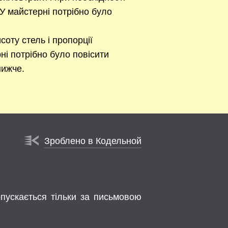
У майстерні потрібно було
соту стель і пропорції
ні потрібно було повісити
нижче.
Зроблено в Кодельной
опускається тільки за письмовою