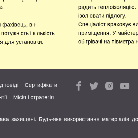
радить теплоізоляцію. 
о.
ізолювати підлогу.
Спеціаліст враховує ви
фахівець, він
приміщення. У майстер
потужність і кількість
обігрівачі на півметра 
ця для установки.
ідповіді
Сертифікати
тії
Місія і стратегія
права захищені. Будь-яке використання матеріалів д