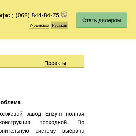
офіс
офіс
:
(068) 844-84-75
(068) 844-84-75
Стать дилером
Українська
Українська
Русский
Русский
Проекты
роблема
ожжевой завод Enzym полная
еконструкция проходной. По
опительную систему выбрано