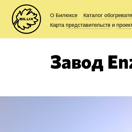
О Билюксе
О Билюксе
Каталог
Каталог
обогреват
обогреват
Карта
Карта
представительств
представительств
и
и
проек
проек
Завод E