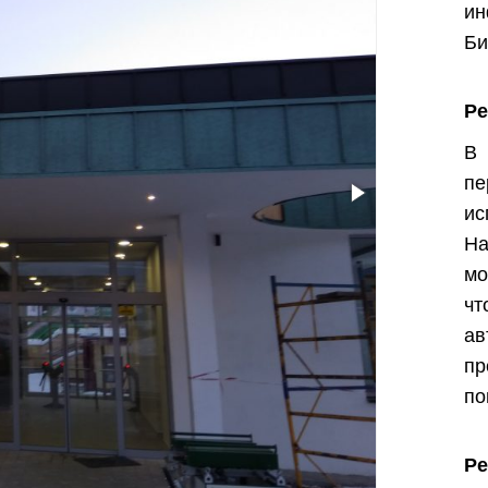
и
Би
Р
В
п
и
На
мо
ч
а
п
по
Ре