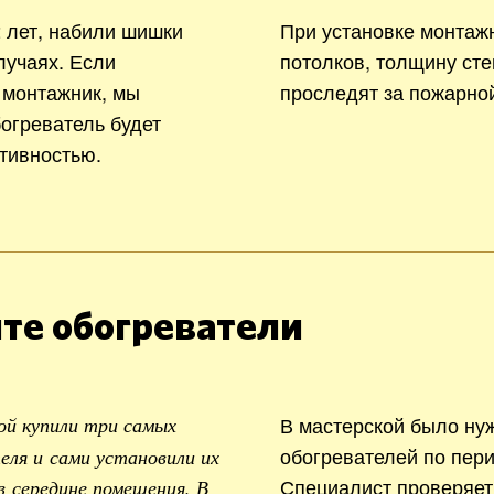
 лет, набили шишки
При установке монтаж
лучаях. Если
потолков, толщину сте
 монтажник, мы
проследят за пожарно
богреватель будет
тивностью.
те обогреватели
В мастерской было ну
ой купили три самых
обогревателей по пери
ля и сами установили их
Специалист проверяет
в середине помещения. В