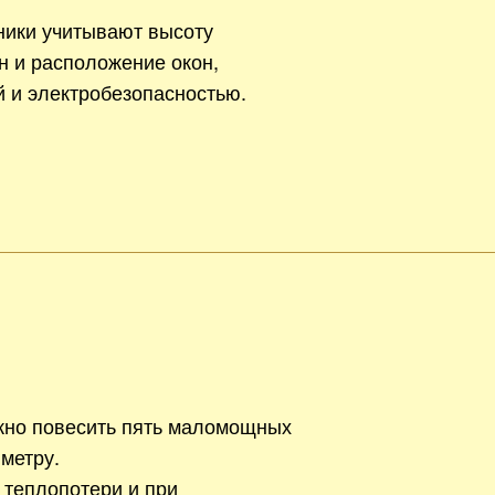
ники учитывают высоту
н и расположение окон,
й и электробезопасностью.
жно повесить пять маломощных
метру.
 теплопотери и при