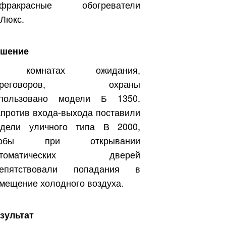
нфракрасные обогреватели
Люкс.
ешение
 комнатах ожидания,
ереговоров, охраны
спользовано модели Б 1350.
против входа-выхода поставили
дели уличного типа В 2000,
тобы при открывании
втоматических дверей
репятствовали попадания в
мещение холодного воздуха.
зультат