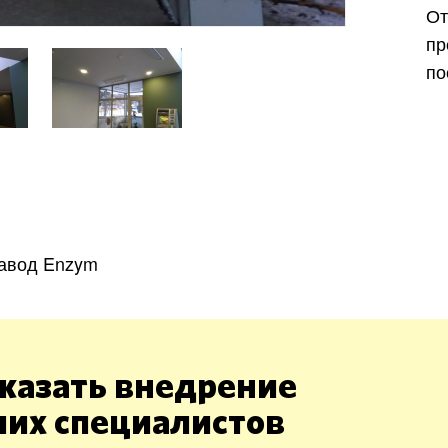
От
п
по
Харьков
Одесса
Ивано-Франковск
Львов
Зака
ницкий
Винница
авод Enzym
асть
казать внедрение
ших специалистов