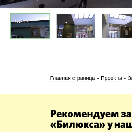
Киев
Днепр
Хмель
Главная страница
»
Проекты
»
З
Обл
Рекомендуем за
«Билюкса» у на