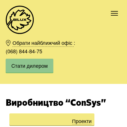
Київ
Харків
Обрати найближчий офіс
:
Одесса
(068) 844-84-75
Дніпро
Cтати дилером
Івано-Франківськ
Львів
Область
Хмельницький
Вінниця
Виробництво “ConSys”
Замовити
Проекти