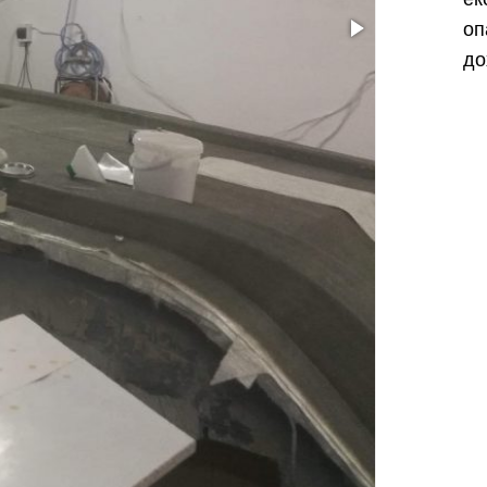
оп
до
Харків
Одесса
Івано-Франківськ
Львів
Замо