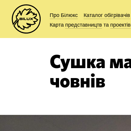
Про Білюкс
Про Білюкс
Каталог
Каталог
обігрівачів
обігрівачів
Карта
Карта
представництв
представництв
та
та
проектів
проектів
Сушка ма
човнів