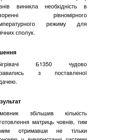
внів виникла необхідність в
творенні рівномірного
емпературного режиму для
мічних сполук.
шення
бігрівачі Б1350 чудово
правились з поставленої
дачею.
зультат
амовник збільшив кількість
готовлення матриць човнів, тим
амим отримавши не тільки
ономію у використанні системи