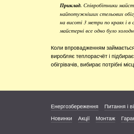
Приклад.
Співробітники майст
найпотужніших стельових обігр
на висоті 3 метри по краях і в
майстерні все одно було холодн
Коли впровадженням займається 
виробляє теплорасчёт і підбирає 
обігрівачів, вибирає потрібні міс
Енергозбереження
Питання і в
Новинки
Акції
Монтаж
Гаран