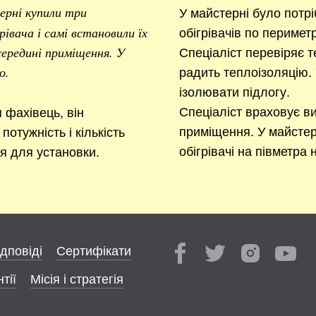
У майстерні було потр
ерні купили три
обігрівачів по перимет
івача і самі встановили їх
Спеціаліст перевіряє т
 середині приміщення. У
радить теплоізоляцію. 
о.
ізолювати підлогу.
Спеціаліст враховує ви
фахівець, він
приміщення. У майстер
потужність і кількість
обігрівачі на півметра 
ця для установки.
ідповіді
Сертифікати
тії
Місія і стратегія