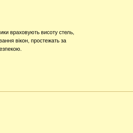
ики враховують висоту стель,
вання вікон, простежать за
езпекою.