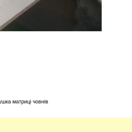
ницький
Вінниця
асть
ушка матриці човнів