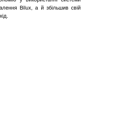
алення Bilux, а й збільшив свій
хід.
Безкоштовно.
вити