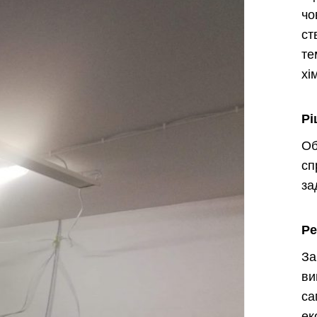
чо
с
т
хі
Рі
О
с
за
Ре
З
ви
с
ек