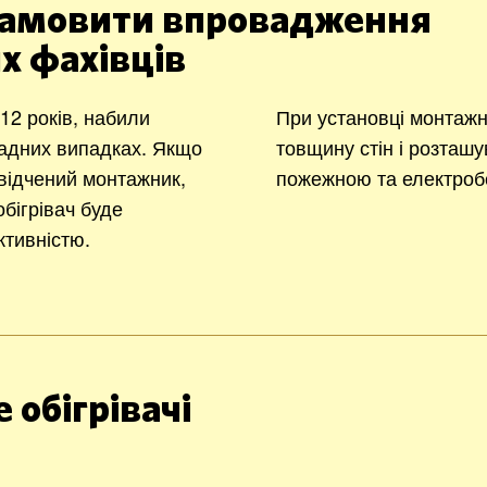
амовити впровадження
х фахівців
2 років, набили
При установці монтажн
ладних випадках. Якщо
товщину стін і розташу
відчений монтажник,
пожежною та електроб
бігрівач буде
тивністю.
 обігрівачі