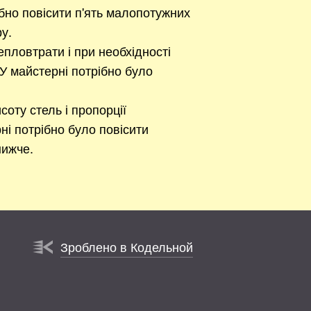
ібно повісити п'ять малопотужних
ру.
епловтрати і при необхідності
У майстерні потрібно було
соту стель і пропорції
ні потрібно було повісити
нижче.
Зроблено в Кодельной