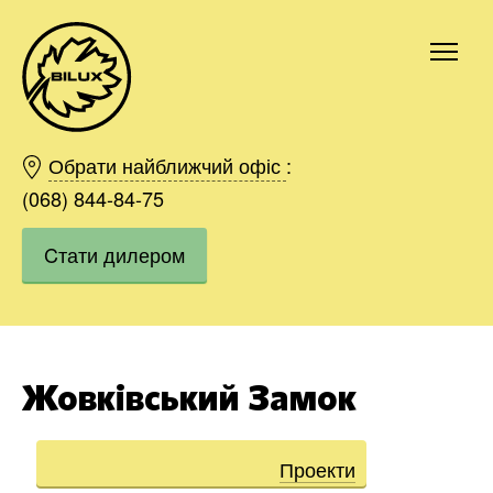
Київ
Харків
Обрати найближчий офіс
:
Одесса
(068) 844-84-75
Дніпро
Cтати дилером
Івано-Франківськ
Львів
Область
Хмельницький
Вінниця
Жовківський Замок
Замовити
Проекти