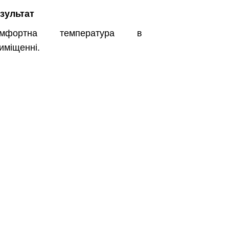
зультат
омфортна температура в
иміщенні.
Безкоштовно.
вити