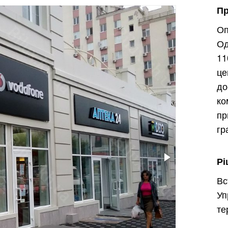
П
Оп
Од
11
ц
д
к
пр
гр
Рі
Вс
Уп
те