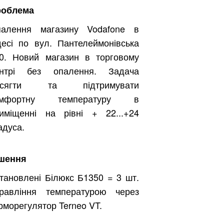
роблема
алення магазину Vodafone в
есі по вул. Пантелеймонівська
0. Новий магазин в торговому
ентрі без опалення. Задача
осягти та підтримувати
омфортну температуру в
иміщенні на рівні + 22...+24
адуса.
шення
тановлені Білюкс Б1350 = 3 шт.
равління температурою через
рморегулятор Terneo VT.