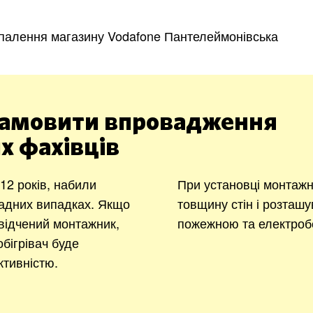
палення магазину Vodafone Пантелеймонівська
амовити впровадження
х фахівців
2 років, набили
При установці монтажн
ладних випадках. Якщо
товщину стін і розташу
відчений монтажник,
пожежною та електроб
бігрівач буде
тивністю.