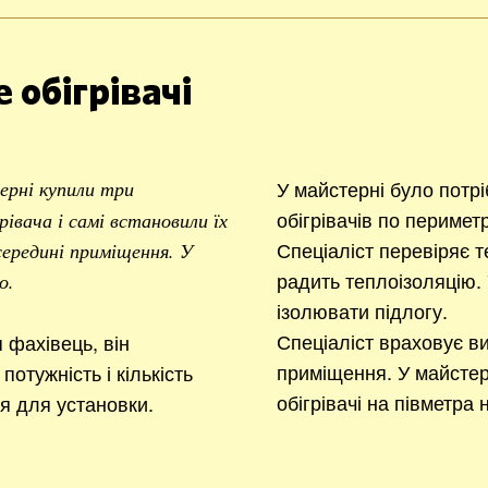
 обігрівачі
У майстерні було потр
ерні купили три
обігрівачів по перимет
івача і самі встановили їх
Спеціаліст перевіряє т
 середині приміщення. У
радить теплоізоляцію. 
о.
ізолювати підлогу.
Спеціаліст враховує ви
фахівець, він
приміщення. У майстер
потужність і кількість
обігрівачі на півметра 
ця для установки.