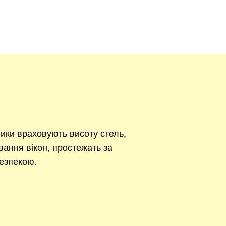
ики враховують висоту стель,
вання вікон, простежать за
езпекою.