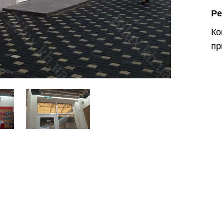
Ре
К
пр
Харків
Одесса
Івано-Франківськ
Львів
Замо
ницький
Вінниця
асть