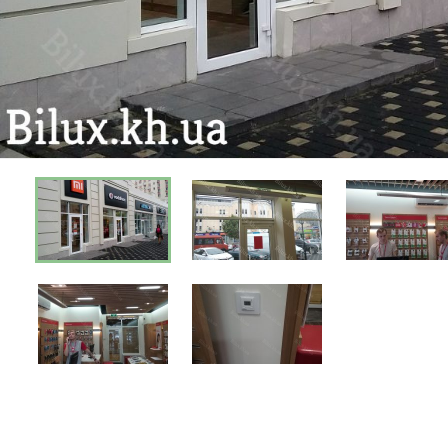
Київ
Дніпро
Хмель
Обл