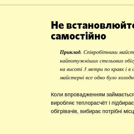
Не встановлюйте
самостійно
Приклад.
Співробітники майст
найпотужніших стельових обігр
на висоті 3 метри по краях і в
майстерні все одно було холодн
Коли впровадженням займається 
виробляє теплорасчёт і підбирає 
обігрівачів, вибирає потрібні міс