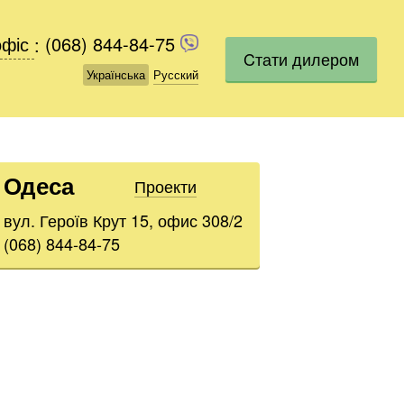
офіс
офіс
:
(068) 844-84-75
(068) 844-84-75
Cтати дилером
Українська
Українська
Русский
Русский
Одеса
Проекти
вул. Героїв Крут 15, офис 308/2
(068) 844-84-75