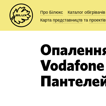
Про Білюкс
Про Білюкс
Каталог
Каталог
обігрівачів
обігрівачів
Карта
Карта
представництв
представництв
та
та
проектів
проектів
Опалення
Vodafone
Пантелей