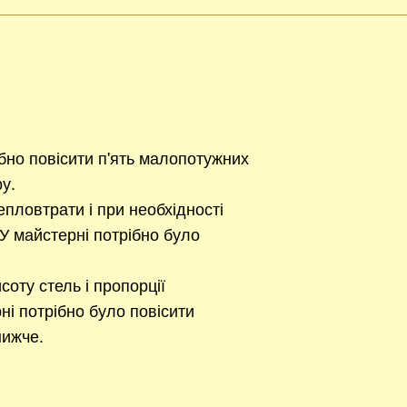
ібно повісити п'ять малопотужних
ру.
епловтрати і при необхідності
У майстерні потрібно було
соту стель і пропорції
ні потрібно було повісити
нижче.