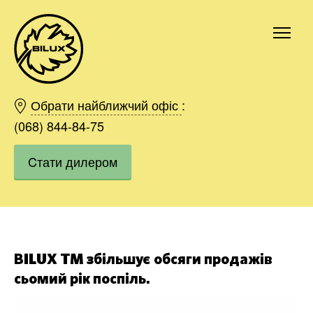
Київ
Харків
Обрати найближчий офіс
:
Одесса
(068) 844-84-75
Дніпро
Cтати дилером
Івано-Франківськ
Львів
Область
Хмельницький
Вінниця
Замовити
BILUX TM збільшує обсяги продажів
сьомий рік поспіль.