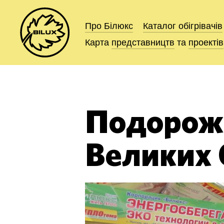
Про Білюкс
Про Білюкс
Каталог
Каталог
обігрівачів
обігрівачів
Карта
Карта
представництв
представництв
та
та
проектів
проектів
Подорож 
Великих 