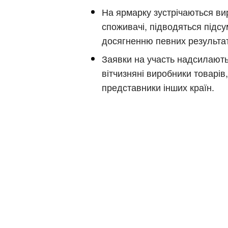
На ярмарку зустрічаються ви
споживачі, підводяться підсу
досягненню певних результат
Заявки на участь надсилают
вітчизняні виробники товарів,
Київ
представники інших країн.
Дніпро
Хмель
Обл