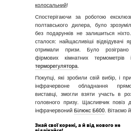
колосальний
!
Спостерігаючи за роботою ексклюз
полтавського дилера, було зрозумі
без подарунків не залишиться ніхто.
сталося: найщасливіші відвідувачі я
отримали призи. Було розіграно
фірмових кімнатних термометрів
терморегулятора
.
Покупці, які зробили свій вибір, і п
інфрачервоне обладнання пря
виставці, змогли взяти участь в роз
головного призу. Щасливчик повіз 
інфрачервоний
Білюкс Б600
. Вітаємо й
Знай свої корені, а й від нового не
відрікайся!