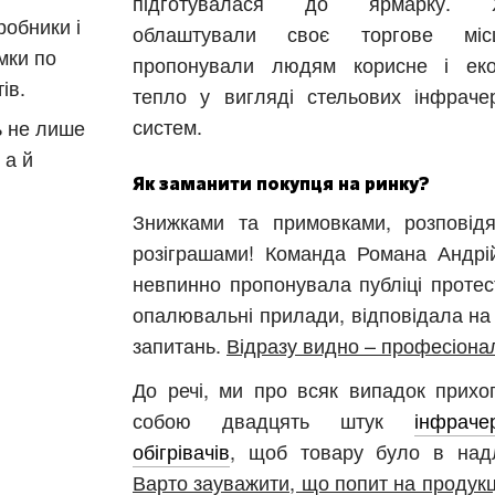
підготувалася до ярмарку. Х
робники і
облаштували своє торгове міс
мки по
пропонували людям корисне і ек
ів.
тепло у вигляді стельових інфраче
систем.
ь не лише
 а й
Харків
Одесса
Як заманити покупця на ринку?
Івано-Франківськ
Львів
Замо
Знижками та примовками, розповід
розіграшами! Команда Романа Андрі
ницький
Вінниця
невпинно пропонувала публіці протес
опалювальні прилади, відповідала на 
запитань.
Відразу видно – професіона
асть
До речі, ми про всяк випадок прихо
собою двадцять штук
інфраче
обігрівачів
, щоб товару було в над
Варто зауважити, що попит на продукц