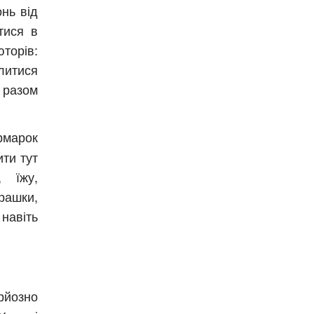
нь від
тися в
торів:
литися
 разом
марок
ити тут
 їжу,
рашки,
авіть
йозно