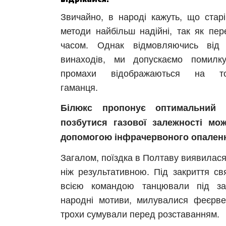
Звичайно, в народі кажуть, що старі
методи найбільш надійні, так як пере
часом. Однак відмовляючись від
винаходів, ми допускаємо помилку
промахи відображаються на то
гаманця.
Білюкс пропонує оптимальний в
позбутися газової залежності мо
допомогою інфрачервоного опален
Загалом, поїздка в Полтаву виявилася
ніж результативною. Під закриття св
всією командою танцювали під за
народні мотиви, милувалися феєрве
трохи сумували перед розставанням.