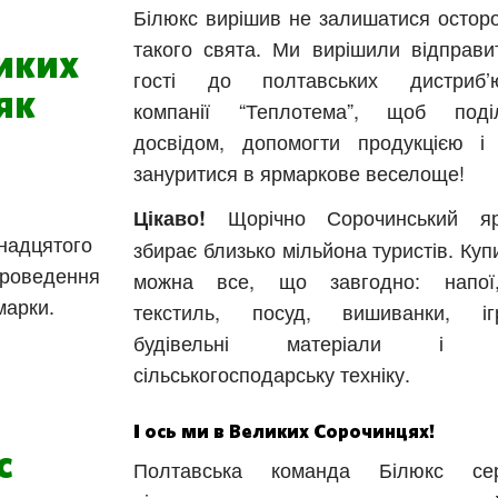
Білюкс вирішив не залишатися осторо
такого свята. Ми вирішили відправи
иких
гості до полтавських дистриб’ю
як
компанії “Теплотема”, щоб поді
досвідом, допомогти продукцією і
зануритися в ярмаркове веселоще!
Щорічно Сорочинський яр
Цікаво!
тнадцятого
збирає близько мільйона туристів. Куп
 проведення
можна все, що завгодно: напої,
марки.
текстиль, посуд, вишиванки, іг
будівельні матеріали і н
сільськогосподарську техніку.
І ось ми в Великих Сорочинцях!
с
Полтавська команда Білюкс сер