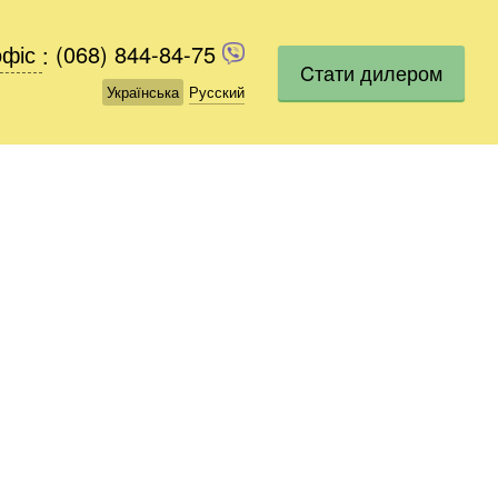
офіс
офіс
:
(068) 844-84-75
(068) 844-84-75
Cтати дилером
Українська
Українська
Русский
Русский