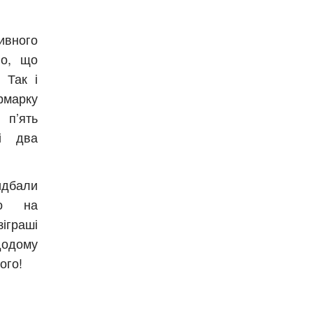
ивного
ло, що
 Так і
рмарку
 п’ять
 і два
ридбали
мо на
іграші
додому
ого!