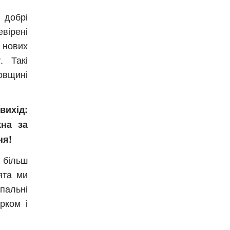
 добрі
вірені
 нових
. Такі
вщині
ихід:
жна за
ня!
 більш
ята ми
пальні
рком і