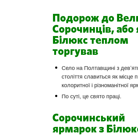
Подорож до Вел
Сорочинців, або 
Білюкс теплом
торгував
Село на Полтавщині з дев’я
століття славиться як місце
колоритної і різноманітної яр
По суті, це свято праці.
Сорочинський
ярмарок з Білюк