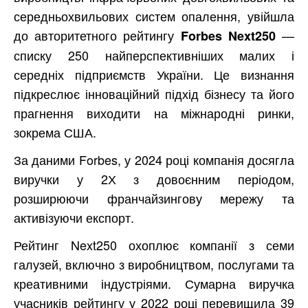
середньохвильових систем опалення, увійшла
до авторитетного рейтингу
—
Forbes Next250
списку 250 найперспективніших малих і
середніх підприємств України. Це визнання
підкреслює інноваційний підхід бізнесу та його
прагнення виходити на міжнародні ринки,
зокрема США.
За даними Forbes, у 2024 році компанія досягла
виручки у 2Х з довоєнним періодом,
розширюючи франчайзингову мережу та
активізуючи експорт.
Рейтинг Next250 охоплює компанії з семи
галузей, включно з виробництвом, послугами та
креативними індустріями. Сумарна виручка
учасників рейтингу у 2022 році перевищила 39