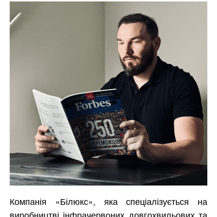
Компанія «Білюкс», яка спеціалізується на
виробництві інфрачервоних довгохвильових та