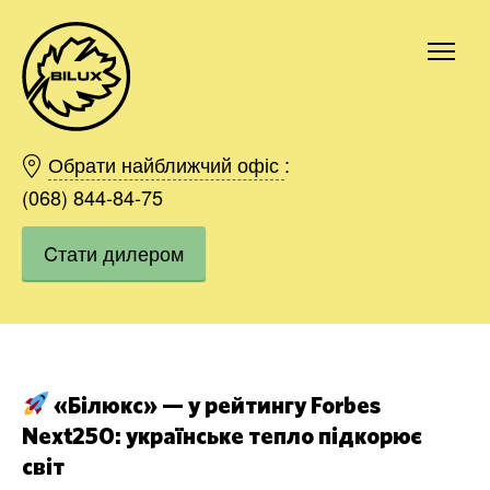
Київ
Харків
Обрати найближчий офіс
:
Одесса
(068) 844-84-75
Дніпро
Cтати дилером
Івано-Франківськ
Львів
Область
Хмельницький
Вінниця
Замовити
«Білюкс» — у рейтингу Forbes
Next250: українське тепло підкорює
світ