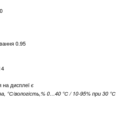
Замо
ницький
Вінниця
0
асть
вання 0.95
14
я на дисплеї
є
, °С/вологість,% 0…40 °С / 10-95% при 30 °С