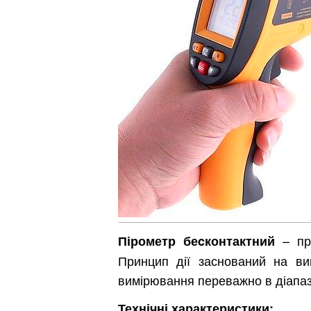
– при
Пірометр беcконтактний
Принцип дії заснований на ви
вимірювання переважно в діапаз
Київ
Дніпро
Технічні характеристики: