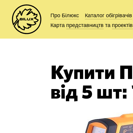
Про Білюкс
Про Білюкс
Каталог
Каталог
обігрівачів
обігрівачів
Карта
Карта
представництв
представництв
та
та
проектів
проектів
Купити 
від 5 шт: