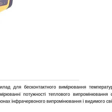
лад для беcконтактного вимірювання температур
мірюванні потужності теплового випромінювання о
онах інфрачервоного випромінювання і видимого сві
Харків
Одесса
Івано-Франківськ
Львів