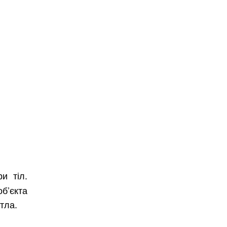
и тіл.
Безкоштовно.
б’єкта
тла.