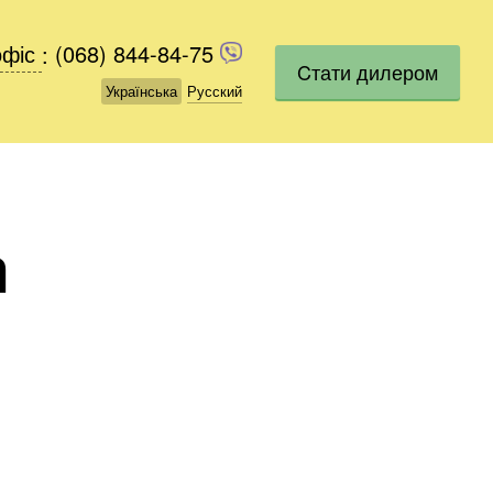
офіс
офіс
:
(068) 844-84-75
(068) 844-84-75
Cтати дилером
Українська
Українська
Русский
Русский
а