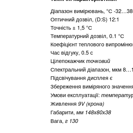
Хмель
Діапазон вимірювань, °С -32…38
Оптичний дозвіл, (D:S) 12:1
Точність ± 1,5 °С
Температурний дозвіл, 0.1 °С
Обл
Коефіцієнт теплового випроміню
Час відгуку, 0.5 с
Цілепокажчик
точковий
Спектральний діапазон, мкм 8…
Підсвічування дисплея
є
Збереження виміряного значенн
Умови експлуатації:
температура
Живлення
9V (крона)
Габарити,
мм 148x80x38
Вага,
г 130