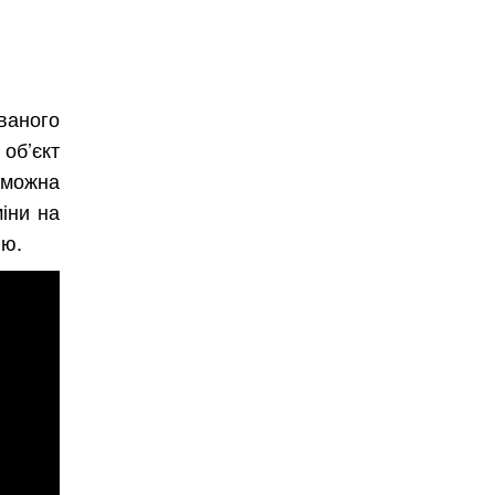
ваного
об’єкт
 можна
іни на
ію.