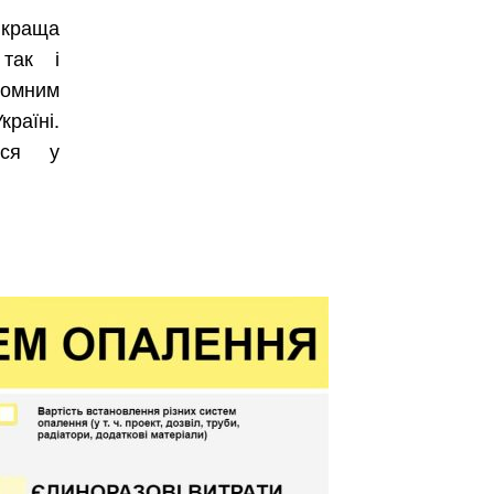
йкраща
 так і
омним
аїні.
ться у