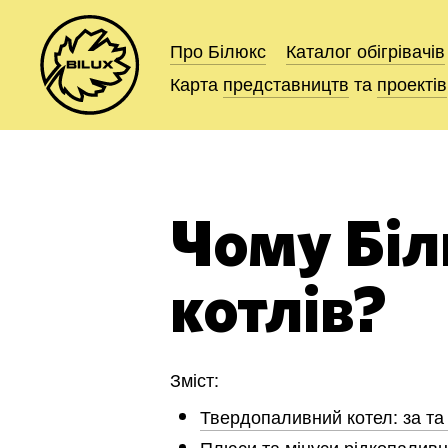
Про Білюкс
Про Білюкс
Каталог
Каталог
обігрівачів
обігрівачів
Карта
Карта
представництв
представництв
та
та
проектів
проектів
Чому Біл
котлів?
Зміст:
Твердопаливний котел: за та
Плюси та мінуси рідкопаливн