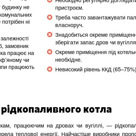
 будинку не
пристроєм.
 комунальних
Треба часто завантажувати па
 потрібен ні
власноруч.
Знадобиться окреме приміщен
залежності
зберігати запас дров чи вугілля
б, замовник
Окреме приміщення під котель
яка працює на
необхідне.
рф’яному чи
типи працюють
Невисокий рівень ККД (65–75%)
 рідкопаливного котла
вкам, працюючим на дровах чи вугіллі, — рідкопа
ерела теплової енергії. Найчастіше виробники проп