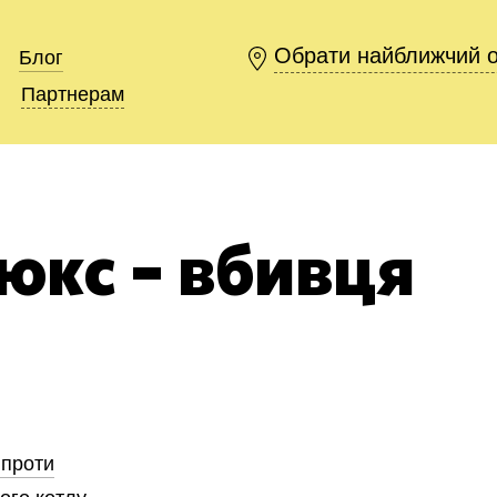
Обрати найближчий 
Обрати найближчий 
Блог
Блог
Партнерам
Партнерам
юкс – вбивця
 проти
ого котлу