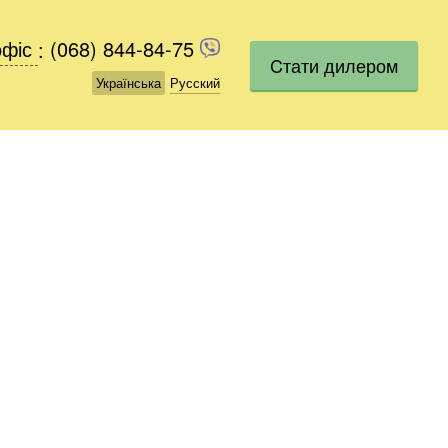
офіс
офіс
:
(068) 844-84-75
(068) 844-84-75
Cтати дилером
Українська
Українська
Русский
Русский