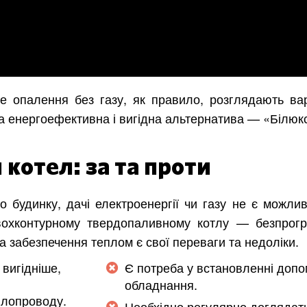
 опалення без газу, як правило, розглядають вар
на енергоефективна і вигідна альтернатива — «Білюк
котел: за та проти
 будинку, дачі електроенергії чи газу не є можлив
вохконтурному твердопаливному котлу — безпрог
ла забезпечення теплом є свої переваги та недоліки.
вигідніше,
Є потреба у встановленні допо
обладнання.
плопроводу.
Необхідно регулярно доглядат