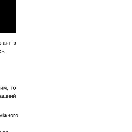
іант з
с».
им, то
рашний
міжного
и за