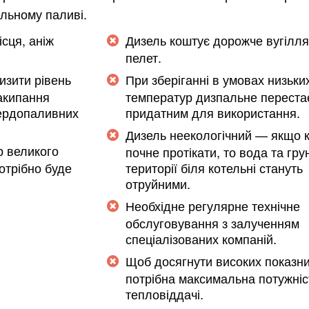
ельному паливі.
сця, аніж
Дизель коштує дорожче вугілля
пелет.
изити рівень
При зберіганні в умовах низьки
закипання
температур дизпальне переста
вердопаливних
придатним для використання.
Дизель неекологічний — якщо 
р великого
почне протікати, то вода та гру
отрібно буде
території біля котельні стануть
отруйними.
Необхідне регулярне технічне
Харків
Одесса
обслуговування з залученням
спеціалізованих компаній.
Івано-Франківськ
Львів
Замо
Щоб досягнути високих показни
ницький
Вінниця
потрібна максимальна потужніс
тепловіддачі.