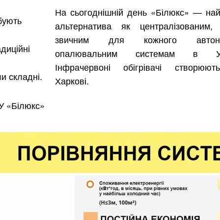
На сьогоднішній день «Білюкс» — на
бують
альтернатива як централізованим,
звичним для кожного автон
диційні
опалювальним системам в Укр
Інфрачервоні обігрівачі створюю
и складні.
Харкові.
 У «Білюкс»