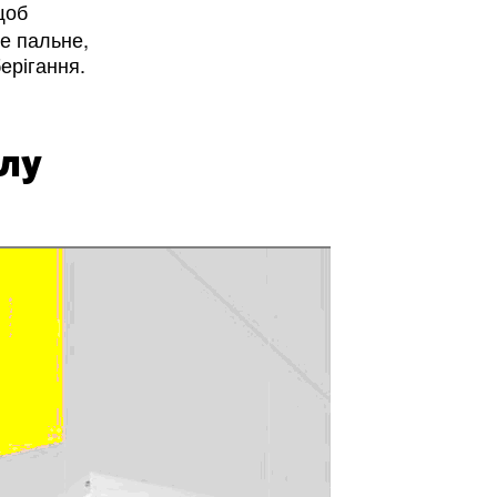
щоб
е пальне,
ерігання.
тлу