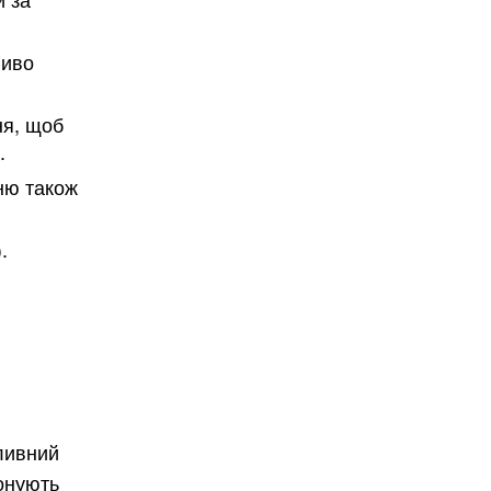
ливо
ня, щоб
.
ню також
.
ливний
онують