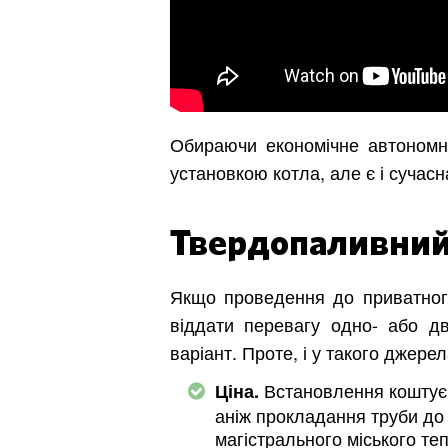
Обираючи економічне автономне
установкою котла, але є і сучас
Твердопаливний 
Якщо проведення до приватного
віддати перевагу одно- або д
варіант. Проте, і у такого джере
Встановлення коштує 
Ціна.
аніж прокладання труби до
магістрального міського те