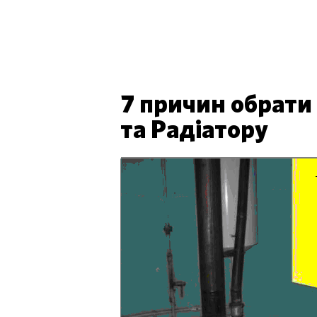
Обл
7 причин обрати
та Радіатору