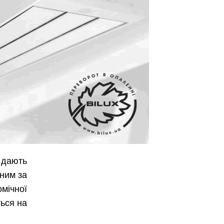
 дають
ним за
мічної
ться на