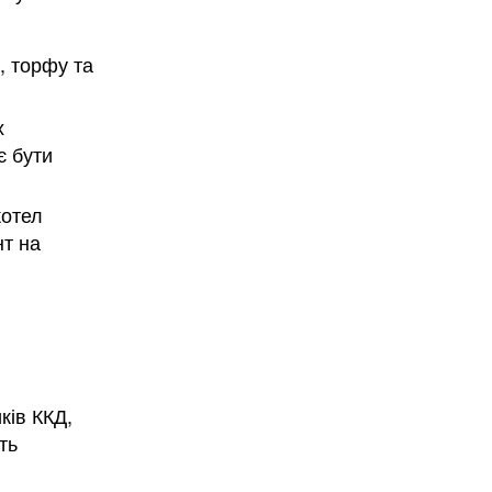
, торфу та
х
є бути
котел
нт на
Безкоштовно.
вити
ків ККД,
ть