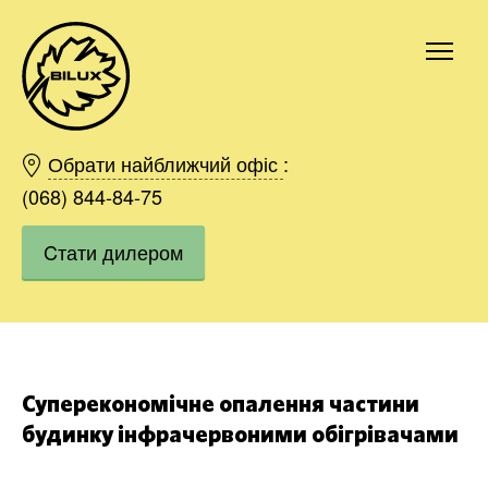
Київ
Харків
Обрати найближчий офіс
:
Одесса
(068) 844-84-75
Дніпро
Cтати дилером
Івано-Франківськ
Львів
Область
Хмельницький
Вінниця
Замовити
Суперекономічне опалення частини
будинку інфрачервоними обігрівачами