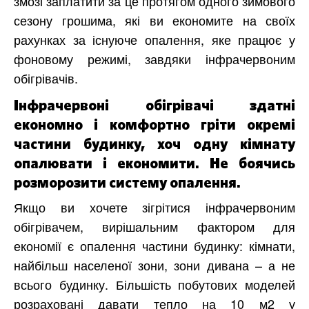
змозі заплатити за це протягом одного зимового
сезону грошима, які ви економите на своїх
рахунках за існуюче опалення, яке працює у
фоновому режимі, завдяки інфрачервоним
обігрівачів.
Інфрачервоні обігрівачі здатні
економно і комфортно гріти окремі
частини будинку, хоч одну кімнату
опалювати і економити. Не боячись
розморозити систему опалення.
Якщо ви хочете зігрітися інфрачервоним
обігрівачем, вирішальним фактором для
економії є опалення частини будинку: кімнати,
найбільш населеної зони, зони дивана – а не
всього будинку. Більшість побутових моделей
розраховані давати тепло на 10 м2 у