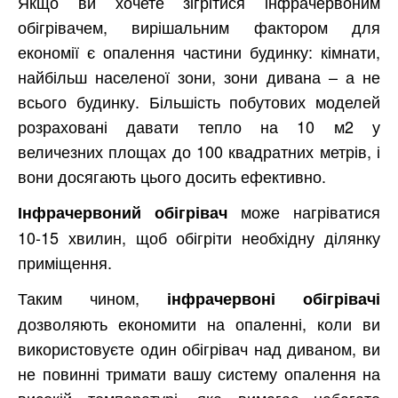
Якщо ви хочете зігрітися інфрачервоним
обігрівачем, вирішальним фактором для
економії є опалення частини будинку: кімнати,
найбільш населеної зони, зони дивана – а не
всього будинку. Більшість побутових моделей
розраховані давати тепло на 10 м2 у
величезних площах до 100 квадратних метрів, і
вони досягають цього досить ефективно.
може нагріватися
Інфрачервоний обігрівач
10-15 хвилин, щоб обігріти необхідну ділянку
приміщення.
Таким чином,
інфрачервоні обігрівачі
дозволяють економити на опаленні, коли ви
використовуєте один обігрівач над диваном, ви
не повинні тримати вашу систему опалення на
високій температурі, яка вимагає набагато