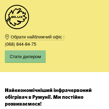
Київ
Харків
Обрати найближчий офіс
:
Одесса
(068) 844-84-75
Дніпро
Cтати дилером
Область
Івано-Франківськ
Львів
Хмельницький
Замовити
Вінниця
Найекономічніший інфрачервоний
обігрівач в Румунії. Ми постійно
розвиваємося!