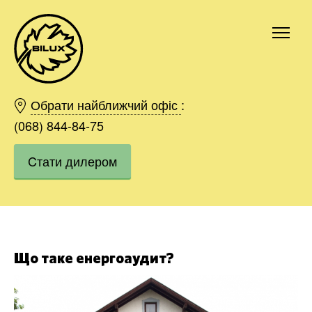
Київ
Харків
Обрати найближчий офіс
:
Одесса
(068) 844-84-75
Дніпро
Cтати дилером
Івано-Франківськ
Львів
Область
Хмельницький
Вінниця
Замовити
Що таке енергоаудит?