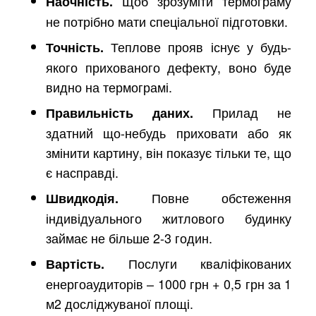
Щоб зрозуміти термограму
Наочність.
не потрібно мати спеціальної підготовки.
Теплове прояв існує у будь-
Точність.
якого прихованого дефекту, воно буде
видно на термограмі.
Прилад не
Правильність даних.
здатний що-небудь приховати або як
змінити картину, він показує тільки те, що
є насправді.
Повне обстеження
Швидкодія.
індивідуального житлового будинку
займає не більше 2-3 годин.
Послуги кваліфікованих
Вартість.
енергоаудиторів – 1000 грн + 0,5 грн за 1
м2 досліджуваної площі.