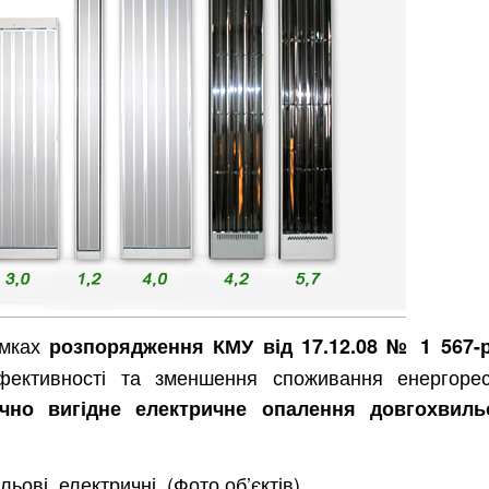
мках
розпорядження КМУ від 17.12.08 № 1 567-
фективності та зменшення споживання енергорес
ічно вигідне електричне опалення довгохвил
ильові
, електричні. (Фото об’єктів)