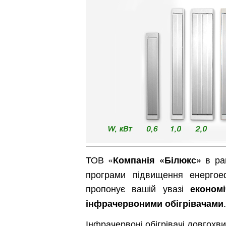
ТОВ «
в ра
Компанія «Білюкс»
програми підвищення енергое
пропонує вашій увазі
економ
.
інфрачервоними обігрівачами
Інфрачервоні обігрівачі довгохв