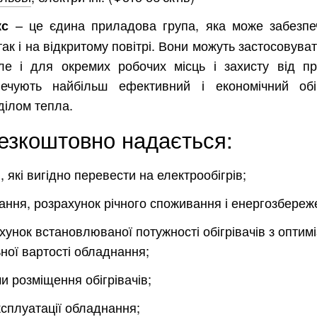
– це єдина приладова група, яка може забезпе
кс
Харків
Одесса
так і на відкритому повітрі. Вони можуть застосовува
Івано-Франківськ
Львів
Замо
але і для окремих робочих місць і захисту від про
ницький
Вінниця
зпечують найбільш ефективний і економічний обі
ілом тепла.
безкоштовно надається:
асть
в, які вигідно перевести на електрообігрів;
вання, розрахунок річного споживання і енергозбереж
унок встановлюваної потужності обігрівачів з оптим
ної вартості обладнання;
и розміщення обігрівачів;
експлуатації обладнання;