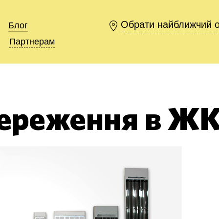
Обрати найближчий 
Обрати найближчий 
Блог
Блог
Партнерам
Партнерам
береження в Ж