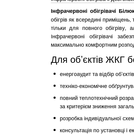
Інфрачервоні обігрівачі Білю
Київ
обігрів як всередині приміщень, 
Дніпро
тільки для повного обігріву, 
Хмель
Інфрачервоні обігрівачі забе
максимально комфортним розпод
Для об’єктів ЖКГ 
Обл
енергоаудит та відбір об’єкті
техніко-економічне обґрунту
повний теплотехнічний розрах
за критерієм зниження загаль
розробка індивідуальної схем
консультація по установці і 