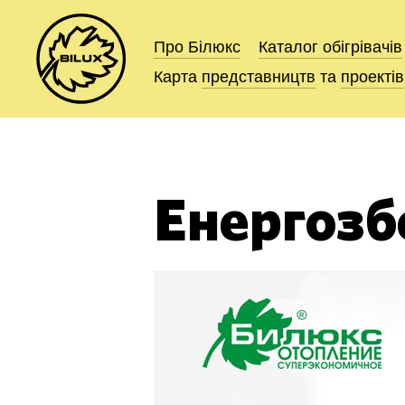
Про Білюкс
Про Білюкс
Каталог
Каталог
обігрівачів
обігрівачів
Карта
Карта
представництв
представництв
та
та
проектів
проектів
Енергоз