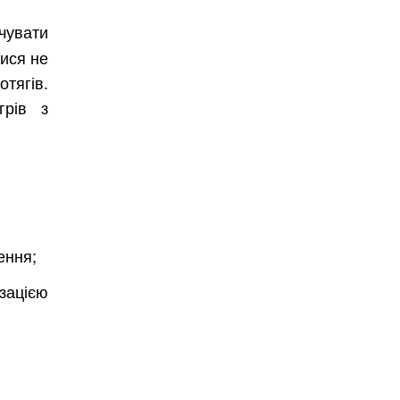
Безкоштовно.
чувати
тися не
вити
тягів.
грів з
ення;
ізацією