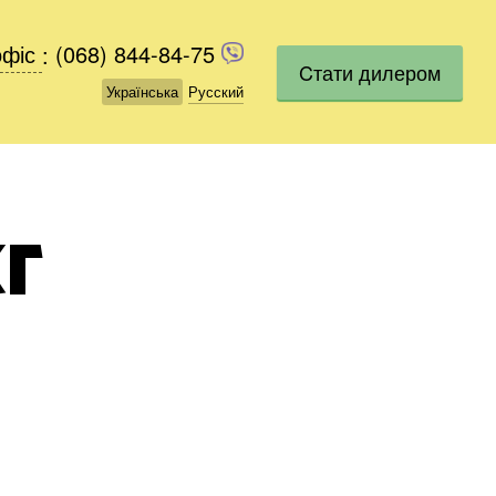
офіс
офіс
:
(068) 844-84-75
(068) 844-84-75
Cтати дилером
Українська
Українська
Русский
Русский
КГ