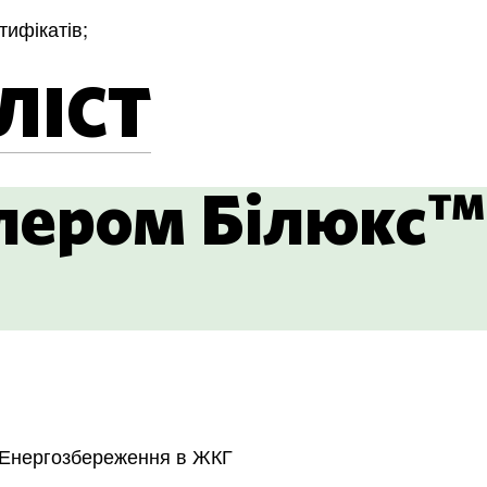
тифікатів;
ЛІСТ
лером Білюкс™
Енергозбереження в ЖКГ