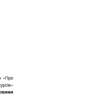
«Про
р
урсів»
ьовими