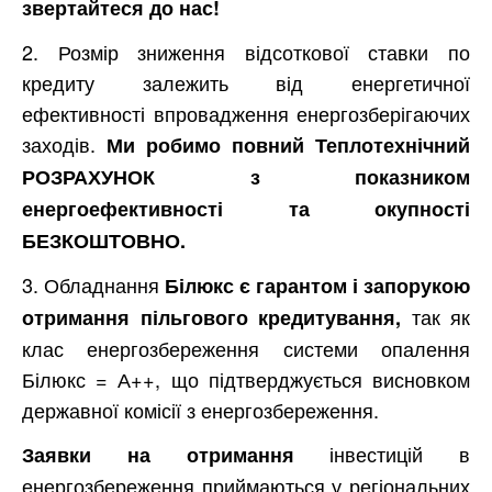
звертайтеся до нас!
2. Розмір зниження відсоткової ставки по
кредиту залежить від енергетичної
ефективності впровадження енергозберігаючих
заходів.
Ми робимо повний Теплотехнічний
РОЗРАХУНОК з показником
енергоефективності та окупності
БЕЗКОШТОВНО.
3. Обладнання
Білюкс є гарантом і запорукою
так як
отримання пільгового кредитування,
клас енергозбереження системи опалення
Білюкс = А++, що підтверджується висновком
державної комісії з енергозбереження.
інвестицій в
Заявки на отримання
енергозбереження приймаються у регіональних