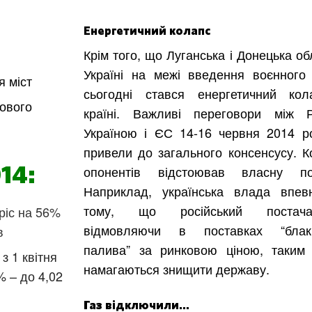
Енергетичний колапс
Крім того, що Луганська і Донецька об
Україні на межі введення воєнного 
я міст
сьогодні стався енергетичний ко
лового
країні. Важливі переговори між Р
Україною і ЄС 14-16 червня 2014 р
привели до загального консенсусу. К
опонентів відстоював власну по
14:
Наприклад, українська влада впев
тому, що російський постачал
зріс на 56%
відмовляючи в поставках “блаки
в
палива” за ринковою ціною, таким
з 1 квітня
намагаються знищити державу.
% – до 4,02
Газ відключили…