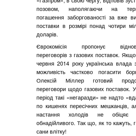
позовом, наполягаючи на терм
погашення заборгованості за вже ви
поставки в розмірі понад чотири мі
доларів.
Єврокомісія пропонує віднов
переговорів з газових поставок. Якщо
червня 2014 року українська влада 
можливість частково погасити бор
Олексій Міллер готовий продо
переговори щодо газових поставок. У 
період такі «негаразди» не надто «вд
по кишенях пересічних мешканців, а
настання холодів не обіцяє н
обнадійливого. Так що, як то кажуть, 
сани влітку!