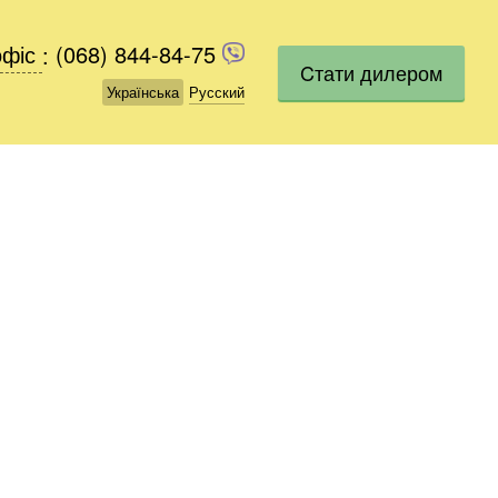
офіс
офіс
:
(068) 844-84-75
(068) 844-84-75
Cтати дилером
Українська
Українська
Русский
Русский