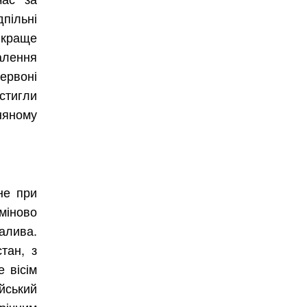
пільні
 краще
алення
рвоні
тигли
няному
не при
міново
лива.
тан, з
 вісім
ійський
трічним