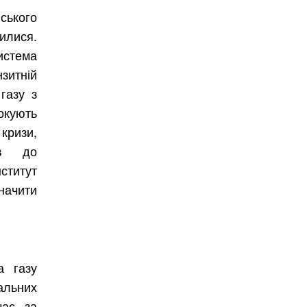
ського
илися.
стема
Безкоштовно.
итній
газу з
окують
вити
кризи,
ов до
ститут
начити
а газу
альних
час за