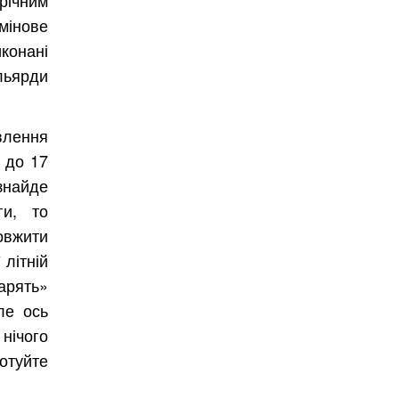
інове
конані
льярди
лення
 до 17
знайде
ги, то
вжити
літній
арять»
ле ось
ічого
готуйте