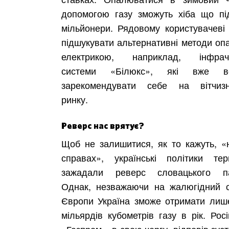
допомогою газу зможуть хіба що під
мільйонери. Рядовому користувачеві
підшукувати альтернативні методи оп
електрикою, наприклад, інфраче
системи «Білюкс», які вже вс
зарекомендувати себе на вітчиз
ринку.
Реверс нас врятує?
Щоб не залишитися, як то кажуть, «
справах», українські політики тер
зажадали реверс словацького па
Однак, незважаючи на жалюгідний с
Європи Україна зможе отримати лише
мільярдів кубометрів газу в рік. Рос
«Газпром», в свою чергу, відповів зус