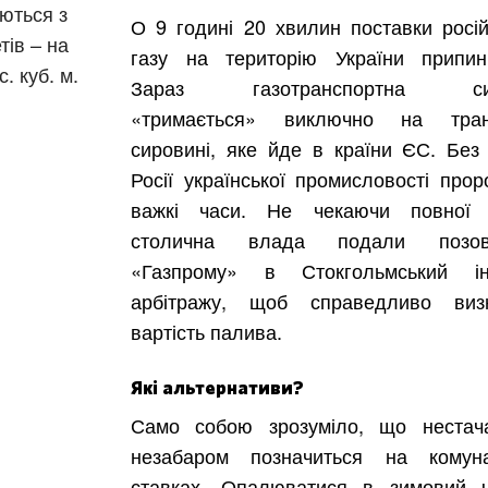
ються з
О 9 годині 20 хвилин поставки росій
тів – на
газу на територію України припин
. куб. м.
Зараз газотранспортна си
«тримається» виключно на транз
сировині, яке йде в країни ЄС. Без 
Харків
Одесса
Росії української промисловості прор
Івано-Франківськ
Львів
Замо
важкі часи. Не чекаючи повної 
ницький
Вінниця
столична влада подали поз
«Газпрому» в Стокгольмський ін
арбітражу, щоб справедливо виз
вартість палива.
асть
Які альтернативи?
Само собою зрозуміло, що нестач
незабаром позначиться на комун
ставках. Опалюватися в зимовий 