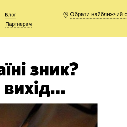
Обрати найближчий 
Обрати найближчий 
Блог
Блог
Партнерам
Партнерам
аїні зник?
 вихід…