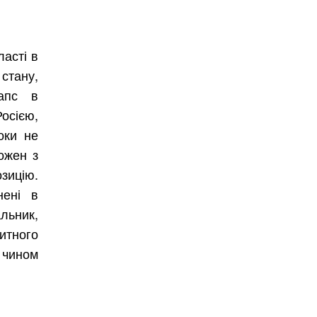
ласті в
стану,
лапс в
осією,
оки не
ожен з
зицію.
нені в
ьник,
тного
 чином