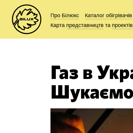
Про Білюкс
Про Білюкс
Каталог
Каталог
обігрівачів
обігрівачів
Карта
Карта
представництв
представництв
та
та
проектів
проектів
Газ в Укр
Шукаємо