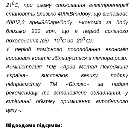
0
21
С, при цьому споживання електроенергії
становить близько 400кВт/добу, що відповідає
400*2,3 грн=920грн/добу. Економія за добу
близько 900 грн, що в період сильного
0
0
похолодання (від
-10
С до -20
С).
У період помірного похолодання економія
грошових коштів збільшується в півтора рази.
Адміністрація ТОВ «Арда Метал Пекеджинг
Україна» висловлює велику подяку
підприємству ТМ «Білюкс» за надані
рекомендації та встановлене обладнання, у
вирішенні обігріву приміщення виробничого
цеху».
Підведемо підсумки: