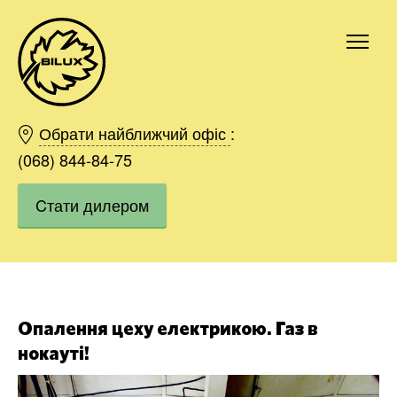
Київ
Харків
Обрати найближчий офіс
:
Одесса
(068) 844-84-75
Дніпро
Cтати дилером
Івано-Франківськ
Львів
Область
Хмельницький
Вінниця
Замовити
Опалення цеху електрикою. Газ в
нокауті!