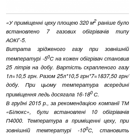
2
«У приміщенні цеху площею 320 м
раніше було
встановлено 7 газових обігрівачів типу
АОКГ-5.
Витрата зрідженого газу при зовнішній
0
температурі -5
С на кожен обігрівач становив
25 літрів на добу.
Вартість скрапленого газу
1л=10,5 грн. Разом 25л*10,5 грн*7=1837,50 грн/
добу. При цьому температура всередині
0
приміщення ледь досягала
16-18
С.
В грудні 2015 р., за рекомендацією компанії ТМ
«Білюкс», були встановлені 10 обігрівачів
П4000. Температура в приміщенні цеху, при
0
зовнішній температурі -10
С, становить