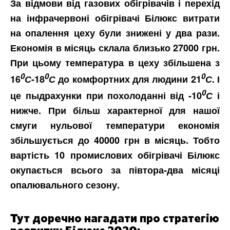
За відмови від газових обігрівачів і перехід
на інфрачервоні обігрівачі Білюкс витрати
на опалення цеху були знижені у два рази.
Економія в місяць склала близько 27000 грн.
При цьому температура в цеху збільшена з
0
0
0
16
С
-18
С
до комфортних для людини 21
С
. І
0
це пыдрахунки при похолоданні від -10
С
і
нижче. При більш характерної для нашої
смуги нульової температури економія
збільшується до 40000 грн в місяць. Тобто
вартість 10 промислових обігрівачі Білюкс
окупається всього за півтора-два місяці
опалювального сезону.
Тут доречно нагадати про стратегію