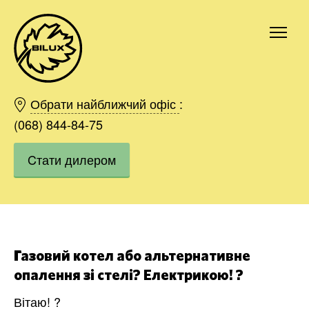
Київ
Харків
Обрати найближчий офіс
:
Одесса
(068) 844-84-75
Дніпро
Cтати дилером
Івано-Франківськ
Львів
Область
Хмельницький
Вінниця
Замовити
Газовий котел або альтернативне
опалення зі стелі? Електрикою! ?
Вітаю! ?