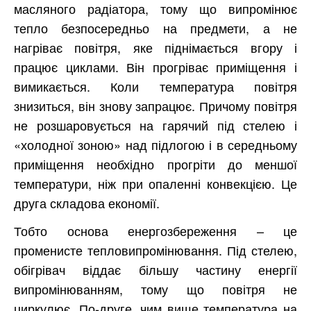
масляного радіатора, тому що випромінює
тепло безпосередньо на предмети, а не
нагріває повітря, яке піднімається вгору і
працює циклами. Він прогріває приміщення і
вимикається. Коли температура повітря
знизиться, він знову запрацює. Причому повітря
не розшаровується на гарячий під стелею і
«холодної зоною» над підлогою і в середньому
приміщення необхідно прогріти до меншої
температури, ніж при опаленні конвекцією. Це
друга складова економії.
Тобто основа енергозбереження – це
променисте тепловипромінювання. Під стелею,
обігрівач віддає більшу частину енергії
випромінюванням, тому що повітря не
циркулює. По-друге, чим вище температура на