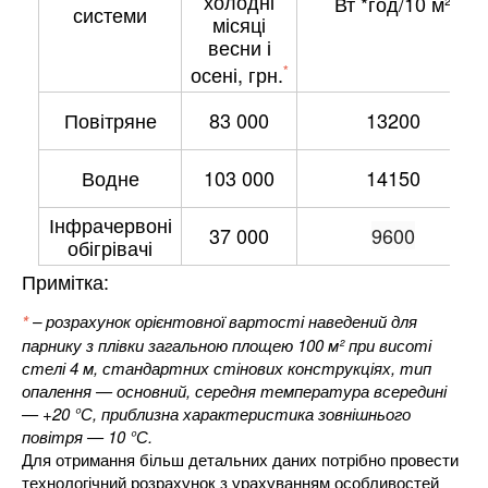
холодні
Вт *год/10 м²
системи
місяці
весни і
осені, грн.
*
Повітряне
83 000
13200
Водне
103 000
14150
Інфрачервоні
37 000
9600
обігрівачі
Примітка:
*
– розрахунок орієнтовної вартості наведений для
парнику з плівки загальною площею 100 м² при висоті
стелі 4 м, стандартних стінових конструкціях, тип
опалення — основний, середня температура всередині
— +20 °С, приблизна характеристика зовнішнього
повітря — 10 °С.
Для отримання більш детальних даних потрібно провести
технологічний розрахунок з урахуванням особливостей