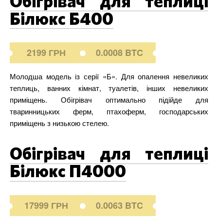
Обігрівач для теплиці
Білюкс Б400
2199 ГРН
0.0008 BTC
Молодша модель із серії «Б». Для опалення невеликих
теплиць, ванних кімнат, туалетів, інших невеликих
приміщень. Обігрівач оптимально підійде для
тваринницьких ферм, птахоферм, господарських
приміщень з низькою стелею.
Обігрівач для теплиці
Білюкс П4000
17999 ГРН
0.0063 BTC