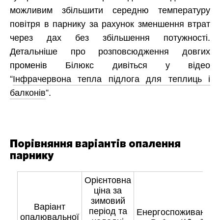
можливим збільшити середню температуру
повітря в парнику за рахунок зменшення втрат
через дах без збільшення потужності.
Детальніше про розповсюдження довгих
променів Білюкс дивіться у відео
“
Інфрачервона тепла підлога для теплиць і
балконів
“.
Порівняння варіантів опалення
парнику
Орієнтовна
ціна за
зимовий
Варіант
період та
Енергоспоживання,
опалювальної