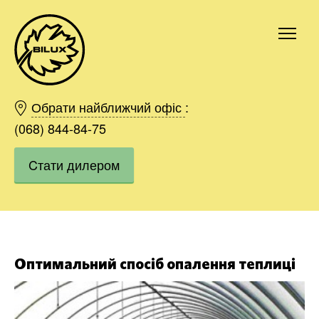
Київ
Харків
Обрати найближчий офіс
:
Одесса
(068) 844-84-75
Дніпро
Cтати дилером
Івано-Франківськ
Львів
Область
Хмельницький
Вінниця
Замовити
Оптимальний спосіб опалення теплиці