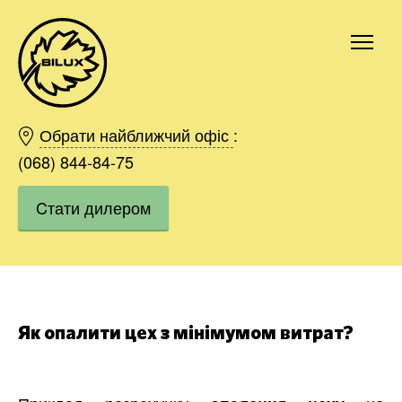
Київ
Харків
Обрати найближчий офіс
:
Одесса
(068) 844-84-75
Дніпро
Cтати дилером
Івано-Франківськ
Львів
Область
Хмельницький
Вінниця
Замовити
Як опалити цех з мінімумом витрат?