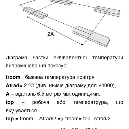
Діаграма частки еквівалентної температури
випромінювання показує:
= бажана температура повітря
troom
= 2 °C (див. нижче діаграму для У4000),
Δtrad
– відстань 6.5 метрів між одиницями.
A
– робоча або температрура, що
top
відчувається
= troom + Δtrad/2 => troom= top- Δtrad/2
top