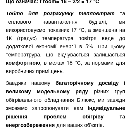
Що означає: t room= 18 – 2/2 = 17 °C
та
Тобто для розрахунку тепловтрат
теплового навантаження будівлі, ми
використовуємо показник 17 °C, а зменшена на
1К (градус) температура повітря веде до
додаткової економії енергії в 5%. При цьому
температрура, що відчувається залишається
, в межах 18 °С, за нормами для
комфортною
виробничих приміщень.
Завдяки нашому
багаторічному досвіду і
різних груп
великому модельному ряду
обігрівального обладнання Білюкс, ми завжди
зможемо запропонувати вам
індивідуальне
рішення проблем обігріву та
для ваших об’єктів.
енергозбереження