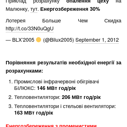
Приклад розрахунку
на
опалення цеху
Малюнку,
тут
.
Енергозбереження 30%
Лотерея Больше Чем Скидка
http://t.co/33N0uQgU
— BLX’2005
(@Bilux2005)
September 1, 2012
Порівняння результатів необхідної енергії за
розрахунками:
Промислові інфрачервоні обігрівачі
БІЛЮКС:
146 МВт год/рік
Тепловентилятори:
206 МВт год/рік
Тепловентилятори і стельові вентилятори:
163 МВт год/рік
Енергозбереження з променистими