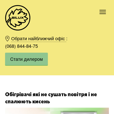
Київ
Харків
Обрати найближчий офіс
:
Одесса
(068) 844-84-75
Дніпро
Cтати дилером
Івано-Франківськ
Львів
Область
Хмельницький
Вінниця
Замовити
Обігрівачі які не сушать повітря і не
спалюють кисень