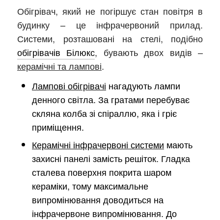
Обігрівач, який не погіршує стан повітря в
будинку – це інфрачервоний прилад.
Системи, розташовані на стелі, подібно
обігрівачів Білюкс
, бувають двох видів –
керамічні та лампові
.
Лампові обігрівачі
нагадують лампи
денного світла. За гратами перебуває
скляна колба зі спіраллю, яка і гріє
приміщення.
Керамічні інфрачервоні системи
мають
захисні панелі замість решіток. Гладка
сталева поверхня покрита шаром
кераміки, тому максимальне
випромінювання доводиться на
інфрачервоне випромінювання. До