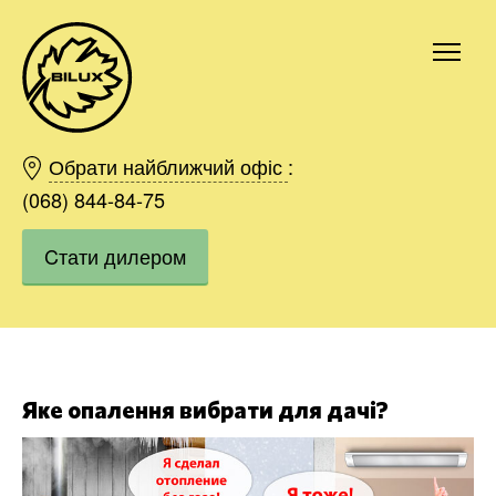
Київ
Харків
Обрати найближчий офіс
:
Одесса
(068) 844-84-75
Дніпро
Cтати дилером
Івано-Франківськ
Львів
Область
Хмельницький
Вінниця
Замовити
Яке опалення вибрати для дачі?