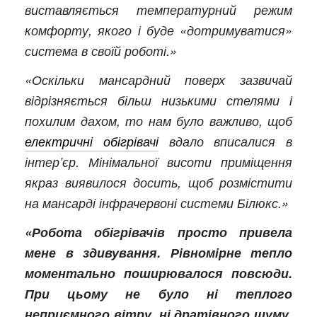
виставляється температурний режим
комфорту, якого і буде «дотримуватися»
система в своїй роботі.»
«Оскільки мансардний поверх зазвичай
відрізняється більш низькими стелями і
похилим дахом, то нам було важливо, щоб
електричні обігрівачі
вдало вписалися в
інтер’єр. Мінімальної висоти приміщення
якраз виявилося досить, щоб розмістити
на мансарді інфрачервоні системи Білюкс.»
«Робота обігрівачів просто привела
мене в здивування. Рівномірне тепло
моментально поширювалося повсюди.
При цьому не було ні теплого
неприємного вітру, ні дратівного шуму,