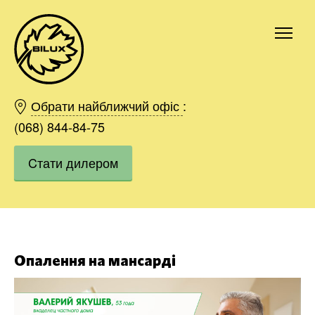
Київ
Харків
Обрати найближчий офіс
:
Одесса
(068) 844-84-75
Дніпро
Cтати дилером
Івано-Франківськ
Львів
Область
Хмельницький
Вінниця
Замовити
Опалення на мансарді