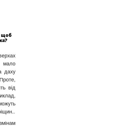
, щоб
ка?
ерхах
 мало
а даху
Проте,
ть від
иклад,
можуть
ріщин..
змінам