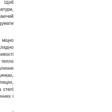
. Щоб
атури,
аючий
одумати
іцно
кладно
ивості
 тепло
палення
инках,
плицях,
 стелі
ннях і