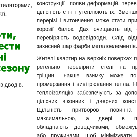
конструкції і появи деформацій, пере
нтиляторами,
цілісність стін і утеплюють їх. Змен
ті.
перерізі і витончення може стати пр
корозії балок. Дах очищають від с
ти,
перевіряють водовідводи. Слід від
ести
захисний шар фарби металоелементів.
ні
Жителі квартир на верхніх поверхах п
ретельно перевірити стелі на п
сезону
тріщин, інакше взимку може поч
промерзання і вивітрювання тепла. Н
відводів.
теплоізоляцію забезпечують за доп
цілісних віконних і дверних констр
Щільність притворов повинна
максимальною, а двері в під
обладнають доводчиками, обмежу
або пружинами, щоб мінімізувати 