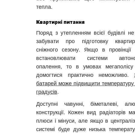
тепла.
Квартирні питання
Поряд з утепленням всієї будівлі не
забувати про підготовку кварти
сніжного сезону. Якщо в провінції
встановлювати системи автоно
опалення, то в умовах мегаполісу
домогтися практично неможливо.
батарей може підвищити температуру 
градусів
.
Харків
Одесса
Доступні чавунні, біметалеві, алюм
Івано-Франківськ
Львів
Замо
конструкції. Кожен вид радіаторів ма
ницький
Вінниця
плюси і мінуси, але якщо в централіз
системі буде дуже низька температу