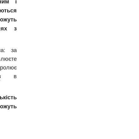
рним і
ються
жуть
нях з
на: за
люєте
тролює
в
в
кість
можуть