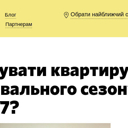
Обрати найближчий 
Обрати найближчий 
Блог
Блог
Партнерам
Партнерам
тувати квартир
вального сезон
7?