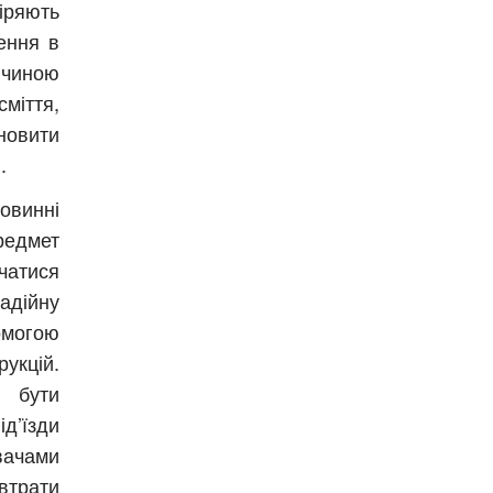
віряють
шення в
ичиною
міття,
новити
.
овинні
редмет
атися
адійну
омогою
укцій.
 бути
’їзди
вачами
втрати