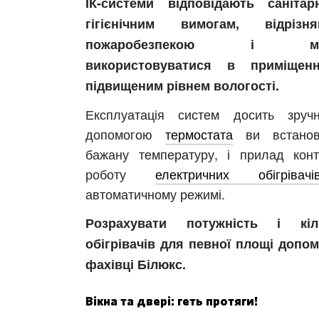
ІК-системи відповідають саніта
гігієнічним вимогам, відрізня
пожаробезпекою і мо
використовуватися в приміщен
підвищеним рівнем вологості.
Експлуатація систем досить зруч
допомогою
термостата
ви встанов
бажану температуру, і прилад кон
роботу
електричних обігрівачі
автоматичному режимі.
Розрахувати потужність і кіль
обігрівачів для певної площі допо
фахівці Білюкс.
Вікна та двері: геть протяги!