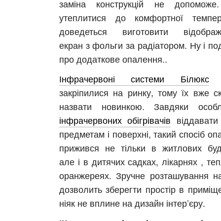
заміна конструкцій не допоможе
асть
утеплитися до комфортної темпер
доведеться виготовити відображ
екран з фольги за радіатором. Ну і п
про додаткове опалення..
Інфрачервоні системи Білюкс
м
закріпилися на ринку, тому їх вже с
назвати новинкою. Завдяки особл
інфрачервоних обігрівачів
віддавати
предметам і поверхні, такий спосіб о
прижився не тільки в житлових буд
але і в дитячих садках, лікарнях , те
оранжереях. Зручне розташування на
дозволить зберегти простір в приміще
ніяк не вплине на дизайн інтер’єру.