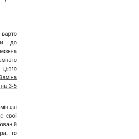
 варто
ри до
 можна
много
 цього
Заміна
Безкоштовно.
на 3-5
інієві
вити
є свої
ованій
ра, то