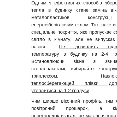
Одним з ефективних способів збер
тепла в будинку стане заміна ві
металопластикові конструк
енергозберігаючим склом. Такі пакети
спеціальне покриття, яке пропускає с
світло в кімнату, але не випускає
назовні.
Це дозволить підв
температуру в будинку на 2-4 гр
Встановлюючи вікна зі звича
степлопакетамі, вибирайте констру
триплексом.
Накле
теплосберегающей плівки доп
утеплитися на 1-2 градуси
.
Чим ширше віконний профіль, тим 
повітряний прошарок, а кіль
перегородок взагалі не має значення