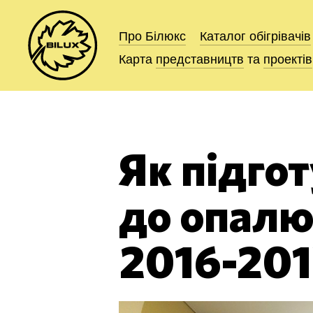
Про Білюкс
Про Білюкс
Каталог
Каталог
обігрівачів
обігрівачів
Карта
Карта
представництв
представництв
та
та
проектів
проектів
Як підго
до опалю
2016-201