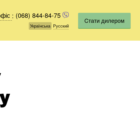
офіс
офіс
:
(068) 844-84-75
(068) 844-84-75
Cтати дилером
Українська
Українська
Русский
Русский
у
у