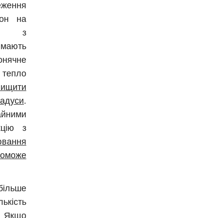
еження
кон на
ції з
 мають
онячне
 тепло
ищити
адуси
.
йними
кцію з
ювання
оможе
більше
кість
. Якщо