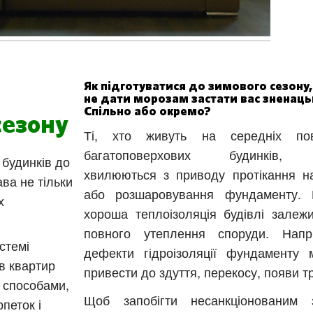
Як підготуватися до зимового сезону
не дати морозам застати вас зненаць
Спільно або окремо?
сезону
Ті, хто живуть на середніх пов
багатоповерхових будинків,
 будинків до
хвилюються з приводу протікання н
ва не тільки
або розшаровування фундаменту. 
х
хороша теплоізоляція будівлі залежи
повного утеплення споруди. Напр
стемі
дефекти гідроізоляції фундаменту 
в квартир
привести до здуття, перекосу, появи т
 способами,
Щоб запобігти несанкціонованим 
петок і