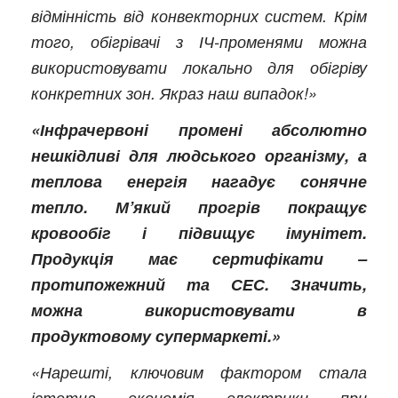
відмінність від конвекторних систем. Крім
того, обігрівачі з ІЧ-променями можна
використовувати локально для обігріву
конкретних зон. Якраз наш випадок!»
«Інфрачервоні промені абсолютно
нешкідливі для людського організму, а
теплова енергія нагадує сонячне
тепло. М’який прогрів покращує
кровообіг і підвищує імунітет.
Продукція має сертифікати –
протипожежний та СЕС. Значить,
можна використовувати в
продуктовому супермаркеті.»
«Нарешті, ключовим фактором стала
істотна економія електрики при