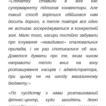
«Спочатку ставили в зоні кас
супермаркету підлогові конвектори. Але
такий спосіб зігрітися обійшовся нам
досить дорого, а тепле повітря все одно
не встигає зосереджуватися в конкретній
зоні. Мало того, касири постійно забували
про існування «невидимих» опалювальних
приладів, і не раз спотикалися об них.
Довелося думати про те, яким чином
направити тепло вниз на зону
розташування касирів і адміністратора,
при цьому не на шкоду магазинному
бюджету.»
«По сусідству з нами розташований
фітнес-центр, куди заходять деякі