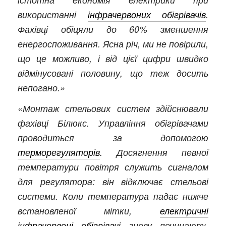
використанні
інфрачервоних обігрівачів
.
Фахівці обіцяли до 60% зменшення
енергоспоживання. Ясна річ, ми не повірили,
що це можливо, і від цієї цифри швидко
відмінусовані половину, що теж досить
непогано.»
«Монтаж стельових систем здійснювали
фахівці Білюкс. Управління обігрівачами
проводиться за допомогою
терморегуляторів
. Досягнення певної
температури повітря служить сигналом
для регулятора: він відключає стельові
системи. Коли температура падає нижче
встановленої мітки,
електричні
інфрачервоні обігрівачі
знову починають